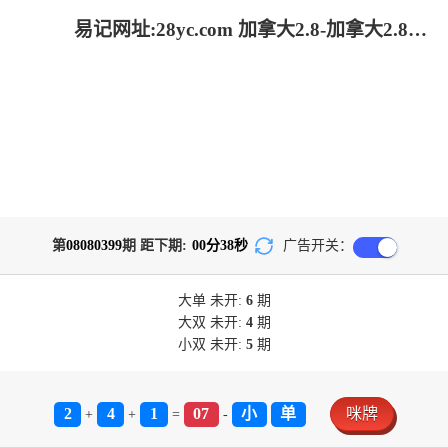
易记网址:28yc.com 加拿大2.8-加拿大2.8预测|神测在线预测pc|pc28加拿大官网在线预测_专注研究加拿大预测!
第
08080399
期 距下期:
00
分
38
秒
广告开关：
大单
未开:
6
期
大双
未开:
4
期
小双
未开:
5
期
2
4
1
07
小
单
咪牌
+
+
=
-