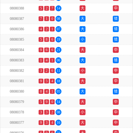
08080388
5
2
7
14
大
中
08080387
7
1
0
08
大
错
08080386
4
2
1
07
大
错
08080385
5
8
6
19
小
错
08080384
9
6
6
21
大
中
08080383
1
4
1
06
大
错
08080382
3
2
6
11
小
中
08080381
9
5
4
18
大
中
08080380
0
4
1
05
大
错
08080379
5
9
0
14
大
中
08080378
3
3
2
08
小
中
08080377
9
3
4
16
大
中