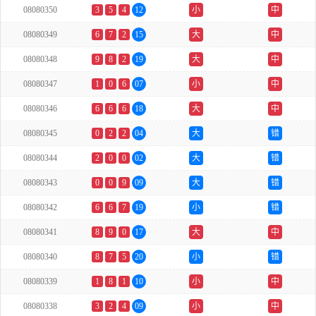
08080350
3
5
4
12
小
中
08080349
6
7
2
15
大
中
08080348
9
8
2
19
大
中
08080347
1
0
6
07
小
中
08080346
6
6
6
18
大
中
08080345
0
2
2
04
大
错
08080344
2
0
0
02
大
错
08080343
0
0
9
09
大
错
08080342
6
6
7
19
小
错
08080341
8
9
0
17
大
中
08080340
8
7
5
20
小
错
08080339
1
8
1
10
小
中
08080338
3
2
4
09
小
中