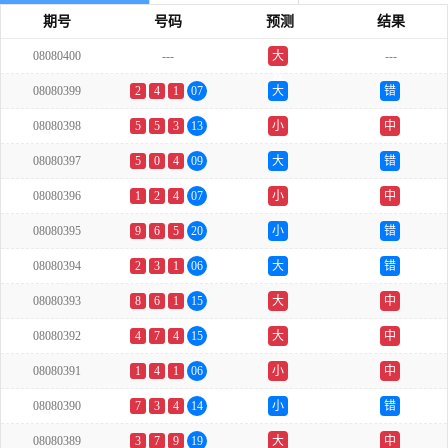
期号
号码
预测
结果
08080400
---
大
---
双
08080399
2
4
1
07
大
错
08080398
5
5
3
13
小
中
08080397
5
0
4
09
大
错
08080396
1
2
4
07
小
中
08080395
9
6
5
20
小
错
08080394
2
3
1
06
大
错
08080393
8
6
1
15
大
中
08080392
4
7
4
15
大
中
08080391
1
4
1
06
小
中
08080390
7
3
4
14
小
错
08080389
3
7
9
19
大
中