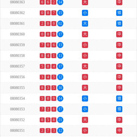
08080363
6
6
2
14
大
中
08080362
0
8
7
15
小
错
08080361
2
0
0
02
大
错
08080360
0
8
9
17
大
中
08080359
7
0
6
13
小
中
08080358
8
4
1
13
小
中
08080357
5
8
4
17
大
中
08080356
3
4
5
12
小
中
08080355
8
3
5
16
大
中
08080354
5
0
9
14
小
错
08080353
7
2
8
17
小
错
08080352
8
5
8
21
大
中
08080351
2
7
3
12
小
中