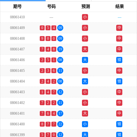
期号
号码
预测
结果
08061410
---
小
---
双
08061409
0
5
4
09
小
中
08061408
9
0
0
09
小
中
08061407
7
4
8
19
大
中
08061406
2
5
1
08
大
错
08061405
2
3
6
11
小
中
08061404
2
4
2
08
大
错
08061403
1
4
7
12
小
中
08061402
7
2
2
11
小
中
08061401
7
6
4
17
大
中
08061400
8
7
7
22
小
错
08061399
5
7
0
12
大
错