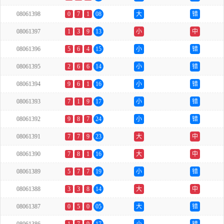
08061398
0
7
1
08
大
错
08061397
1
3
9
13
小
中
08061396
5
6
4
15
小
错
08061395
2
6
6
14
小
错
08061394
9
6
1
16
小
错
08061393
7
1
9
17
小
错
08061392
9
8
7
24
小
错
08061391
7
7
9
23
大
中
08061390
7
8
1
16
大
中
08061389
5
7
7
19
小
错
08061388
3
3
8
14
大
中
08061387
0
5
0
05
大
错