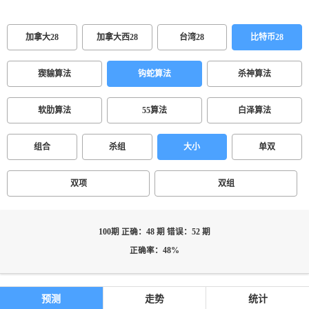
加拿大28
加拿大西28
台湾28
比特币28
猰貐算法
钩蛇算法
杀神算法
软肋算法
55算法
白泽算法
组合
杀组
大小
单双
双项
双组
100期 正确：48 期 错误：52 期
正确率：48%
预测
走势
统计