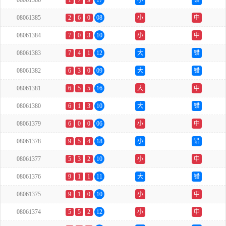
08061386
1
7
9
17
小
错
08061385
2
6
0
08
小
中
08061384
7
0
3
10
小
中
08061383
7
4
1
12
大
错
08061382
6
3
0
09
大
错
08061381
6
5
5
16
大
中
08061380
6
1
3
10
大
错
08061379
6
0
0
06
小
中
08061378
9
5
4
18
小
错
08061377
5
3
2
10
小
中
08061376
9
1
1
11
大
错
08061375
9
1
0
10
小
中
08061374
5
5
2
12
小
中