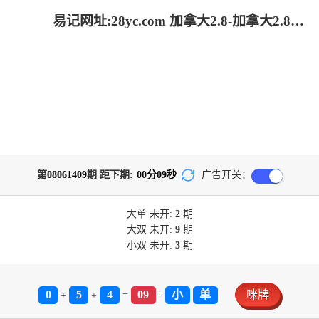
易记网址:28yc.com 加拿大2.8-加拿大2.8预测|神测在线预测pc|pc28加拿大官网在线预测_专注研究加拿大预测!
第
08061409
期 距下期:
00
分
09
秒
广告开关：
大单
未开:
2
期
大双
未开:
9
期
小双
未开:
3
期
0
5
4
09
小
单
咪牌
+
+
=
-