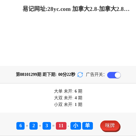
易记网址:28yc.com 加拿大2.8-加拿大2.8预测|神测在线预测pc|pc28加拿大官网在线预测_专注研究加拿大预测!
第
08101299
期 距下期:
00
分
21
秒
广告开关：
大单
未开:
6
期
大双
未开:
4
期
小双
未开:
1
期
6
2
3
11
小
单
咪牌
+
+
=
-