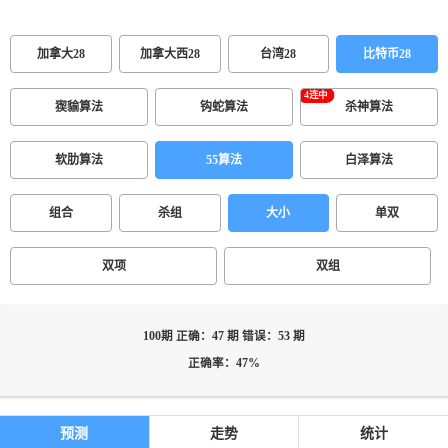
加拿大28
加拿大西28
台湾28
比特币28
猰貐算法
钩蛇算法
杀神算法
软肋算法
55算法
白泽算法
组合
杀组
大小
单双
双项
双组
100期 正确：47 期 错误：53 期
正确率：47%
预测
走势
统计