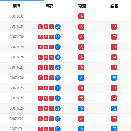
期号
号码
预测
结果
08071032
---
小
---
单
08071031
9
9
5
23
大
中
08071030
5
9
4
18
大
中
08071029
1
8
9
18
大
中
08071028
0
0
1
01
小
中
08071027
0
8
0
08
小
中
08071026
6
0
0
06
大
错
08071025
5
0
3
08
小
中
08071024
6
8
3
17
大
中
08071023
5
9
7
21
小
错
08071022
4
6
9
19
大
中
08071021
7
4
8
19
小
错