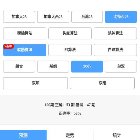
加拿大28
加拿大西28
台湾28
比特币28
猰貐算法
钩蛇算法
杀神算法
软肋算法
55算法
白泽算法
组合
杀组
大小
单双
双项
双组
100期 正确：53 期 错误：47 期
正确率：53%
预测
走势
统计