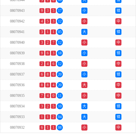
08070944
5
1
0
06
大
错
08070943
9
3
5
17
小
错
08070942
4
5
3
12
小
中
08070941
3
1
1
05
大
错
08070940
3
2
7
12
小
中
08070939
9
6
3
18
小
错
08070938
2
4
6
12
小
中
08070937
6
8
6
20
小
错
08070936
8
8
4
20
大
中
08070935
7
4
0
11
小
中
08070934
3
2
5
10
大
错
08070933
1
1
2
04
大
错
08070932
6
1
1
08
小
中