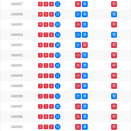
3466997
9
9
4
22
大
单
中
3466996
0
9
9
18
小
单
错
3466995
9
0
0
09
小
双
中
3466994
3
7
4
14
小
单
错
3466993
4
2
2
08
大
双
中
3466992
1
0
2
03
小
双
中
3466991
2
5
9
16
大
单
中
3466990
8
2
1
11
小
双
中
3466989
3
5
4
12
小
单
中
3466988
3
2
7
12
大
单
错
3466987
2
5
1
08
小
单
中
3466986
2
8
8
18
大
单
中
3466985
6
7
5
18
大
单
中