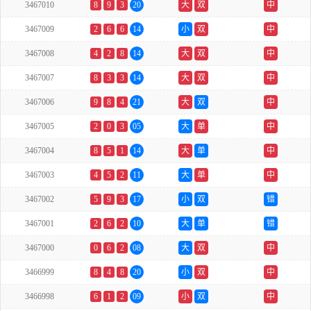
3467010
8
9
3
20
大
双
中
3467009
2
6
6
14
小
双
中
3467008
4
2
8
14
大
双
中
3467007
8
3
3
14
大
双
中
3467006
9
8
4
21
大
双
中
3467005
2
0
3
05
大
单
中
3467004
8
5
1
14
大
单
中
3467003
4
5
2
11
大
单
中
3467002
5
9
3
17
小
双
错
3467001
2
6
2
10
大
单
错
3467000
0
6
2
08
大
双
中
3466999
8
4
8
20
小
双
中
3466998
6
1
2
09
小
双
中