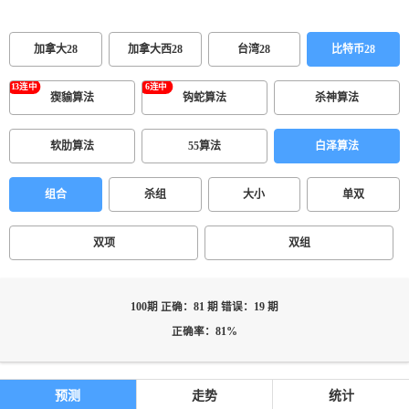
加拿大28
加拿大西28
台湾28
比特币28
猰貐算法
钩蛇算法
杀神算法
软肋算法
55算法
白泽算法
组合
杀组
大小
单双
双项
双组
100期 正确：81 期 错误：19 期
正确率：81%
预测
走势
统计