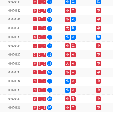
08070843
9
0
5
14
小
单
错
08070842
0
6
7
13
小
单
中
08070841
2
1
8
11
小
双
中
08070840
2
3
9
14
大
单
中
08070839
8
7
0
15
小
双
错
08070838
3
3
7
13
小
单
中
08070837
3
2
7
12
小
双
中
08070836
6
3
9
18
大
双
中
08070835
1
5
3
09
小
单
中
08070834
9
0
7
16
小
双
中
08070833
9
1
6
16
小
双
中
08070832
0
2
4
06
小
双
中
08070831
6
0
1
07
小
单
中