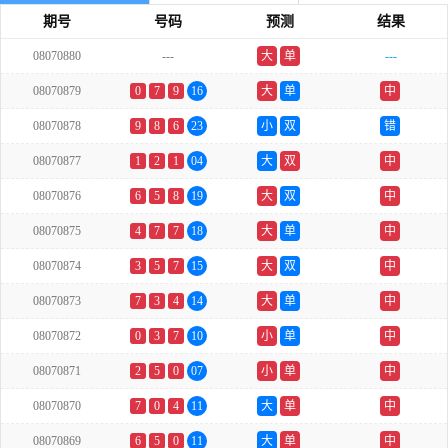
期号
号码
预测
结果
08070880
---
大
单
---
08070879
0
7
9
16
大
单
中
08070878
9
8
6
23
小
双
错
08070877
1
2
1
04
大
双
中
08070876
6
5
8
19
大
双
中
08070875
4
7
7
18
大
单
中
08070874
3
5
7
15
大
双
中
08070873
7
3
4
14
大
单
中
08070872
0
3
7
10
小
单
中
08070871
2
5
0
07
小
单
中
08070870
7
0
4
11
大
单
中
08070869
6
5
0
11
大
单
中