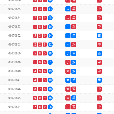
08070856
6
3
1
10
小
双
中
08070855
8
3
2
13
大
单
中
08070854
7
9
9
25
大
单
中
08070853
1
8
7
16
小
双
中
08070852
5
3
6
14
小
单
错
08070851
2
2
8
12
大
双
中
08070850
5
8
5
18
小
单
错
08070849
1
0
0
01
小
双
中
08070848
4
9
6
19
大
双
中
08070847
4
1
5
10
大
单
错
08070846
8
2
8
18
大
双
中
08070845
9
0
9
18
大
单
中
08070844
2
6
0
08
小
双
中