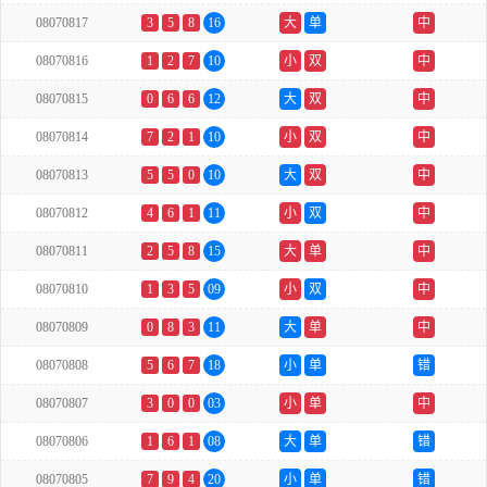
08070817
3
5
8
16
大
单
中
08070816
1
2
7
10
小
双
中
08070815
0
6
6
12
大
双
中
08070814
7
2
1
10
小
双
中
08070813
5
5
0
10
大
双
中
08070812
4
6
1
11
小
双
中
08070811
2
5
8
15
大
单
中
08070810
1
3
5
09
小
双
中
08070809
0
8
3
11
大
单
中
08070808
5
6
7
18
小
单
错
08070807
3
0
0
03
小
单
中
08070806
1
6
1
08
大
单
错
08070805
7
9
4
20
小
单
错