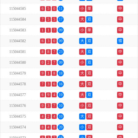
115044585
6
5
0
11
小
单
中
115044584
7
5
5
17
大
双
中
115044583
1
1
7
09
小
单
中
115044582
6
3
0
09
大
双
错
115044581
8
8
7
23
大
双
中
115044580
0
2
7
09
小
双
中
115044579
9
1
8
18
大
双
中
115044578
7
3
6
16
大
双
中
115044577
6
9
4
19
大
双
中
115044576
0
3
7
10
小
双
中
115044575
4
2
4
10
大
双
中
115044574
8
4
8
20
小
双
中