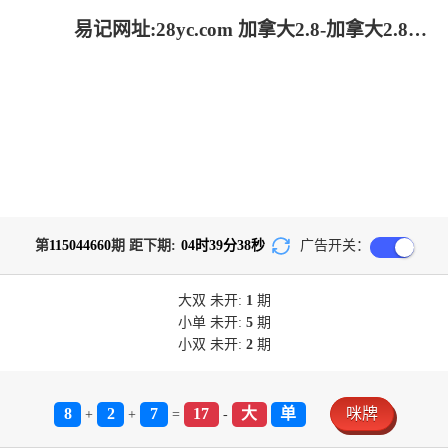
易记网址:28yc.com 加拿大2.8-加拿大2.8预测|神测在线预测pc|pc28加拿大官网在线预测_专注研究加拿大预测!
第
115044660
期 距下期:
04
时
39
分
38
秒
广告开关：
大双
未开:
1
期
小单
未开:
5
期
小双
未开:
2
期
8
2
7
17
大
单
咪牌
+
+
=
-