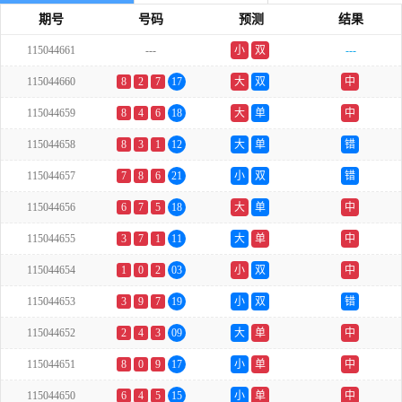
期号
号码
预测
结果
115044661
---
小
双
---
115044660
8
2
7
17
大
双
中
115044659
8
4
6
18
大
单
中
115044658
8
3
1
12
大
单
错
115044657
7
8
6
21
小
双
错
115044656
6
7
5
18
大
单
中
115044655
3
7
1
11
大
单
中
115044654
1
0
2
03
小
双
中
115044653
3
9
7
19
小
双
错
115044652
2
4
3
09
大
单
中
115044651
8
0
9
17
小
单
中
115044650
6
4
5
15
小
单
中