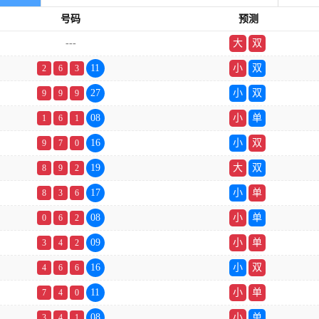
号码
预测
---
大
双
11
小
双
2
6
3
27
小
双
9
9
9
08
小
单
1
6
1
16
小
双
9
7
0
19
大
双
8
9
2
17
小
单
8
3
6
08
小
单
0
6
2
09
小
单
3
4
2
16
小
双
4
6
6
11
小
单
7
4
0
08
小
单
3
4
1