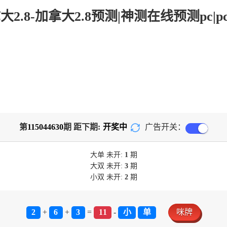
第
115044630
期 距下期:
开奖中
广告开关：
大单
未开:
1
期
大双
未开:
3
期
小双
未开:
2
期
2
+
6
+
3
=
11
-
小
单
咪牌