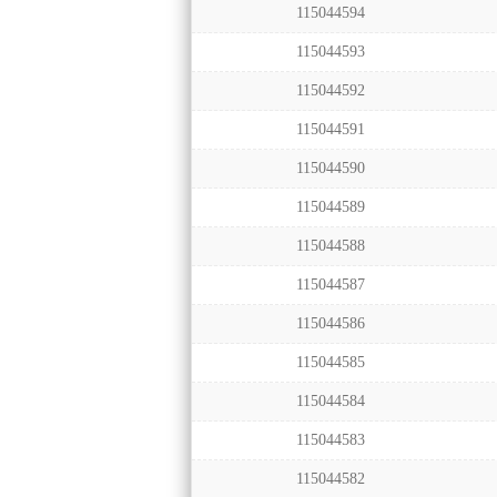
115044594
115044593
115044592
115044591
115044590
115044589
115044588
115044587
115044586
115044585
115044584
115044583
115044582