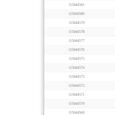
115044581
115044580
115044579
115044578
115044577
115044576
115044575
115044574
115044573
115044572
115044571
115044570
115044569