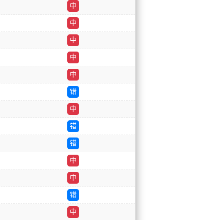
中
中
中
中
中
错
中
错
错
中
中
错
中