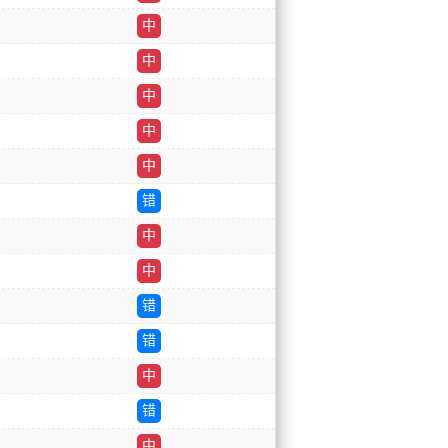
中
中
中
中
中
错
中
中
错
错
中
错
中