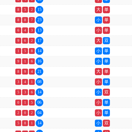
15
大
单
8
5
2
23
小
单
8
8
7
13
小
单
6
4
3
17
大
双
9
6
2
14
小
单
1
5
8
16
小
单
9
1
6
21
大
单
8
9
4
08
小
单
3
4
1
14
小
双
5
3
6
06
小
单
0
1
5
04
小
单
2
0
2
14
小
双
5
8
1