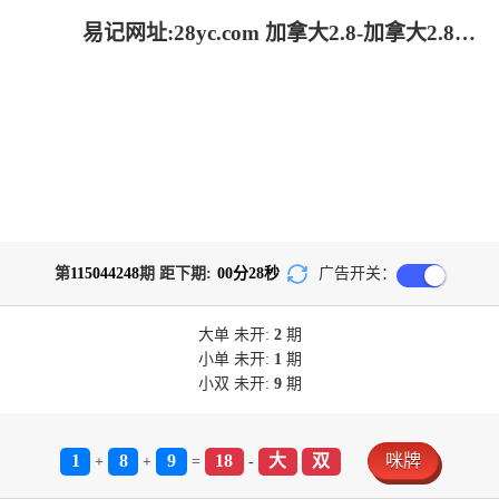
易记网址:28yc.com 加拿大2.8-加拿大2.8预测|神测在线预测pc|pc28加拿大官网在线预测_专注研究加拿大预测!
第
115044248
期 距下期:
00
分
28
秒
广告开关：
大单
未开:
2
期
小单
未开:
1
期
小双
未开:
9
期
1
8
9
18
大
双
咪牌
+
+
=
-