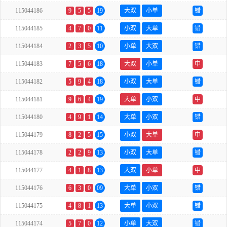
115044186
9
5
5
19
大双
小单
错
115044185
4
7
0
11
小双
大单
错
115044184
2
3
5
10
小单
大双
错
115044183
7
5
6
18
大双
小单
中
115044182
5
9
4
18
小双
大单
错
115044181
9
6
4
19
大单
小双
中
115044180
4
9
1
14
大单
小双
错
115044179
8
2
5
15
小双
大单
中
115044178
2
2
9
13
小双
大单
错
115044177
4
1
8
13
大双
小单
中
115044176
6
3
0
09
大单
小双
错
115044175
4
8
1
13
大单
小双
错
115044174
5
7
0
12
小单
大双
错