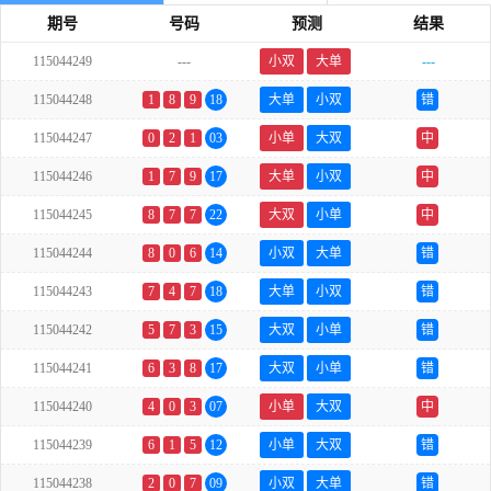
期号
号码
预测
结果
115044249
---
小双
大单
---
115044248
1
8
9
18
大单
小双
错
115044247
0
2
1
03
小单
大双
中
115044246
1
7
9
17
大单
小双
中
115044245
8
7
7
22
大双
小单
中
115044244
8
0
6
14
小双
大单
错
115044243
7
4
7
18
大单
小双
错
115044242
5
7
3
15
大双
小单
错
115044241
6
3
8
17
大双
小单
错
115044240
4
0
3
07
小单
大双
中
115044239
6
1
5
12
小单
大双
错
115044238
2
0
7
09
小双
大单
错