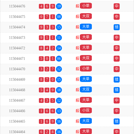
小单
115044476
4
6
9
19
殺
中
大双
115044475
0
7
1
08
殺
中
大单
115044474
9
3
3
15
殺
错
大单
115044473
9
1
1
11
殺
中
大单
115044472
8
4
2
14
殺
中
大双
115044471
5
0
1
06
殺
中
小单
115044470
3
2
7
12
殺
中
大单
115044469
8
7
0
15
殺
错
大双
115044468
5
4
9
18
殺
错
大单
115044467
4
3
5
12
殺
中
小双
115044466
1
6
6
13
殺
中
大双
115044465
1
6
9
16
殺
错
大单
115044464
6
2
8
16
殺
中