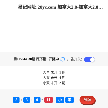
易记网址:28yc.com 加拿大2.8-加拿大2.8预测|神测在线预测pc|pc28加拿大官网在线预测_专注研究加拿大预测!
第
115044538
期 距下期:
开奖中
广告开关：
大单
未开:
1
期
大双
未开:
4
期
小双
未开:
2
期
8
3
0
11
小
单
咪牌
+
+
=
-