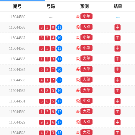
期号
号码
预测
结果
小单
115044539
---
殺
---
大双
115044538
8
3
0
11
殺
中
小单
115044537
8
7
4
19
殺
中
小单
115044536
0
5
7
12
殺
中
大单
115044535
1
7
3
11
殺
中
大单
115044534
5
8
7
20
殺
中
大单
115044533
4
1
2
07
殺
中
大单
115044532
8
3
5
16
殺
中
小双
115044531
6
6
5
17
殺
中
大双
115044530
1
7
9
17
殺
中
大双
115044529
9
2
6
17
殺
中
大双
115044528
4
8
3
15
殺
中