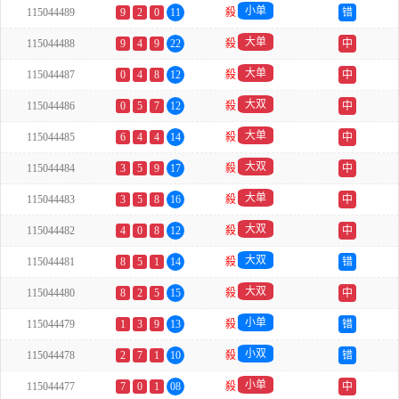
小单
115044489
9
2
0
11
殺
错
大单
115044488
9
4
9
22
殺
中
大单
115044487
0
4
8
12
殺
中
大双
115044486
0
5
7
12
殺
中
大单
115044485
6
4
4
14
殺
中
大双
115044484
3
5
9
17
殺
中
大单
115044483
3
5
8
16
殺
中
大双
115044482
4
0
8
12
殺
中
大双
115044481
8
5
1
14
殺
错
大双
115044480
8
2
5
15
殺
中
小单
115044479
1
3
9
13
殺
错
小双
115044478
2
7
1
10
殺
错
小单
115044477
7
0
1
08
殺
中