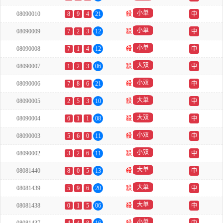
小单
08090010
8
9
4
21
殺
中
小单
08090009
7
2
3
12
殺
中
小单
08090008
7
1
4
12
殺
中
大双
08090007
1
2
3
06
殺
中
小双
08090006
7
8
6
21
殺
中
大单
08090005
2
5
3
10
殺
中
大双
08090004
6
1
1
08
殺
中
小双
08090003
5
6
0
11
殺
中
小双
08090002
3
2
6
11
殺
中
大单
08081440
8
0
5
13
殺
中
大单
08081439
5
9
6
20
殺
中
大单
08081438
0
1
5
06
殺
中
小单