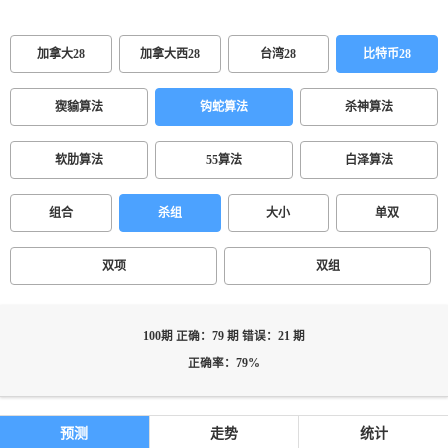
加拿大28
加拿大西28
台湾28
比特币28
猰貐算法
钩蛇算法
杀神算法
软肋算法
55算法
白泽算法
组合
杀组
大小
单双
双项
双组
100期 正确：79 期 错误：21 期
正确率：79%
预测
走势
统计