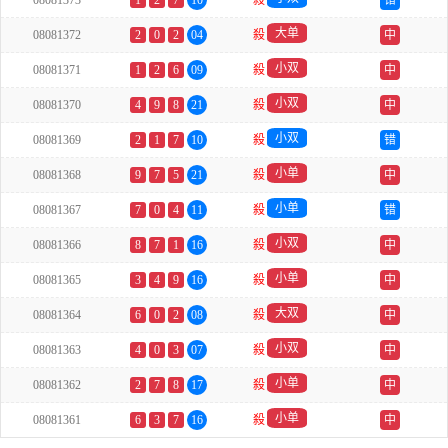
08081373
1
2
7
10
殺
错
大单
08081372
2
0
2
04
殺
中
小双
08081371
1
2
6
09
殺
中
小双
08081370
4
9
8
21
殺
中
小双
08081369
2
1
7
10
殺
错
小单
08081368
9
7
5
21
殺
中
小单
08081367
7
0
4
11
殺
错
小双
08081366
8
7
1
16
殺
中
小单
08081365
3
4
9
16
殺
中
大双
08081364
6
0
2
08
殺
中
小双
08081363
4
0
3
07
殺
中
小单
08081362
2
7
8
17
殺
中
小单
08081361
6
3
7
16
殺
中