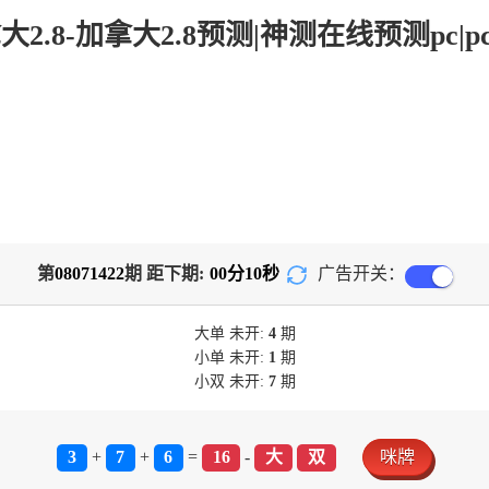
第
08071422
期 距下期:
00
分
09
秒
广告开关：
大单
未开:
4
期
小单
未开:
1
期
小双
未开:
7
期
3
+
7
+
6
=
16
-
大
双
咪牌