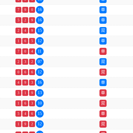
16
单
7
9
0
16
单
5
2
9
15
双
2
4
9
12
单
1
6
5
11
单
7
0
4
07
双
2
3
2
12
双
0
6
6
16
单
4
9
3
13
单
3
1
9
10
双
1
6
3
15
单
5
4
6
12
双
1
9
2