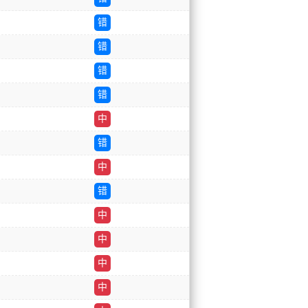
错
错
错
错
中
错
中
错
中
中
中
中