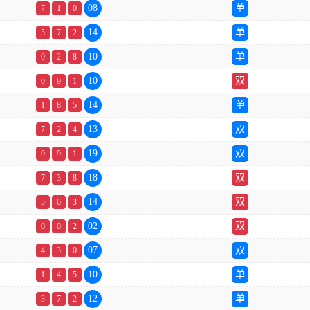
08
单
7
1
0
14
单
5
7
2
10
单
0
2
8
10
双
0
9
1
14
单
1
8
5
13
双
7
2
4
19
双
9
9
1
18
双
7
3
8
14
双
5
6
3
02
双
0
0
2
07
双
4
3
0
10
单
1
4
5
12
单
3
7
2