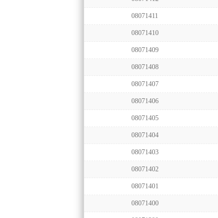
08071411
08071410
08071409
08071408
08071407
08071406
08071405
08071404
08071403
08071402
08071401
08071400