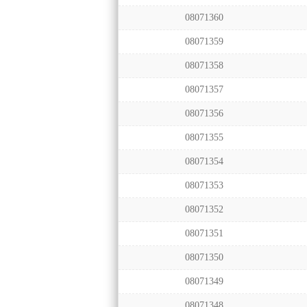
08071360
08071359
08071358
08071357
08071356
08071355
08071354
08071353
08071352
08071351
08071350
08071349
08071348