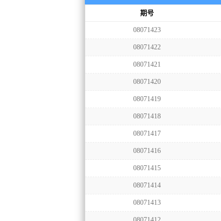
期号
08071423
08071422
08071421
08071420
08071419
08071418
08071417
08071416
08071415
08071414
08071413
08071412