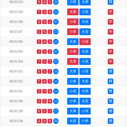
08101310
9
8
3
20
小双
大单
错
08101309
7
0
8
15
大单
小双
中
08101308
0
5
2
07
小单
大双
中
08101307
2
6
5
13
小单
大双
中
08101306
5
4
3
12
大单
小双
中
08101305
3
2
2
07
小单
大双
中
08101304
7
1
7
15
大单
小双
中
08101303
8
1
7
16
大单
小双
错
08101302
7
4
1
12
小单
大双
错
08101301
2
5
4
11
小双
大单
错
08101300
2
2
8
12
小单
大双
错
08101299
6
2
3
11
大单
小双
错
08101298
4
0
0
04
大双
小单
错