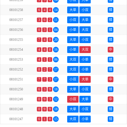
08101259
5
5
4
14
小双
大单
错
08101258
6
4
4
14
大单
小双
错
08101257
3
6
2
11
小双
大单
错
08101256
0
3
1
04
小单
大双
错
08101255
7
4
9
20
大单
小双
错
08101254
4
4
8
16
小单
大双
中
08101253
4
1
1
06
大双
小单
错
08101252
8
2
7
17
大双
小单
错
08101251
7
7
3
17
小双
大单
中
08101250
6
3
9
18
大单
小双
错
08101249
0
9
3
12
小双
大单
中
08101248
0
9
9
18
大单
小双
错
08101247
6
1
8
15
大双
小单
错