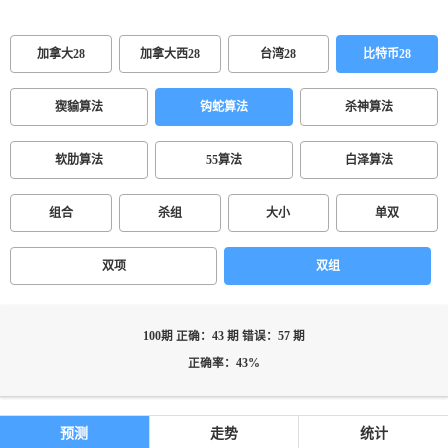
加拿大28
加拿大西28
台湾28
比特币28
猰貐算法
钩蛇算法
杀神算法
软肋算法
55算法
白泽算法
组合
杀组
大小
单双
双项
双组
100期 正确：43 期 错误：57 期
正确率：43%
预测
走势
统计