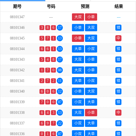
期号
号码
预测
结果
08101347
---
大双
小单
---
08101346
3
8
6
17
小单
大双
错
08101345
5
7
1
13
小单
大双
中
08101344
6
6
1
13
大单
小双
错
08101343
5
4
8
17
大双
小单
错
08101342
1
7
0
08
大双
小单
错
08101341
2
7
2
11
大单
小双
错
08101340
6
0
6
12
小单
大双
错
08101339
7
0
0
07
小双
大单
错
08101338
6
4
3
13
大双
小单
中
08101337
6
9
7
22
小双
大单
错
08101336
0
1
6
07
小双
大单
错