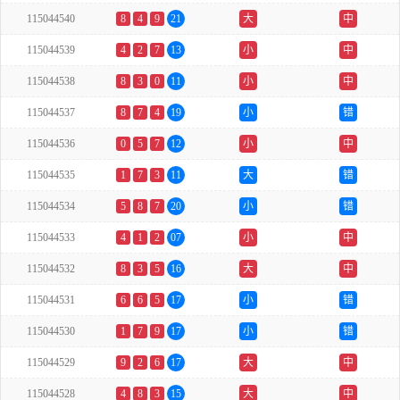
115044540
8
4
9
21
大
中
115044539
4
2
7
13
小
中
115044538
8
3
0
11
小
中
115044537
8
7
4
19
小
错
115044536
0
5
7
12
小
中
115044535
1
7
3
11
大
错
115044534
5
8
7
20
小
错
115044533
4
1
2
07
小
中
115044532
8
3
5
16
大
中
115044531
6
6
5
17
小
错
115044530
1
7
9
17
小
错
115044529
9
2
6
17
大
中
115044528
4
8
3
15
大
中