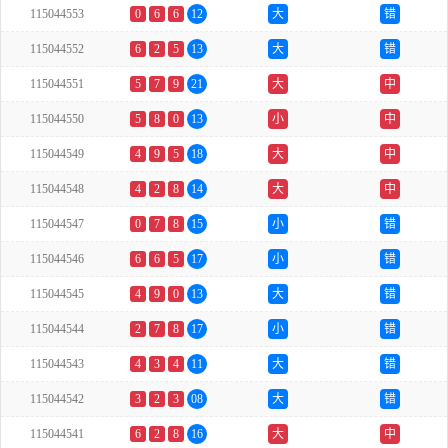
115044553
0
6
6
12
大
错
115044552
6
2
5
13
大
错
115044551
5
7
9
21
大
中
115044550
5
8
0
13
小
中
115044549
4
9
5
18
大
中
115044548
4
2
8
14
大
中
115044547
0
7
8
15
小
错
115044546
6
6
5
17
小
错
115044545
4
9
0
13
大
错
115044544
2
7
8
17
小
错
115044543
4
3
4
11
大
错
115044542
3
2
3
08
大
错
115044541
6
2
8
16
大
中