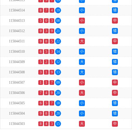
115044515
7
5
7
19
小
错
115044514
8
7
4
19
小
错
115044513
5
0
3
08
小
中
115044512
9
3
9
21
小
错
115044511
9
8
5
22
大
中
115044510
6
5
3
14
小
错
115044509
5
2
5
12
大
错
115044508
3
1
9
13
大
错
115044507
1
1
7
09
小
中
115044506
7
4
9
20
大
中
115044505
6
5
7
18
小
错
115044504
9
8
3
20
小
错
115044503
8
4
3
15
大
中