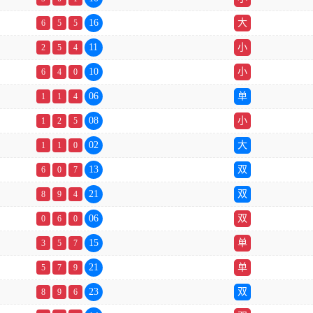
16
大
6
5
5
11
小
2
5
4
10
小
6
4
0
06
单
1
1
4
08
小
1
2
5
02
大
1
1
0
13
双
6
0
7
21
双
8
9
4
06
双
0
6
0
15
单
3
5
7
21
单
5
7
9
23
双
8
9
6