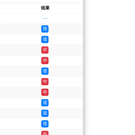
结果
---
错
错
中
中
错
中
中
错
错
错
中