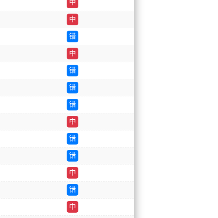
中
中
错
中
错
错
错
中
错
错
中
错
中