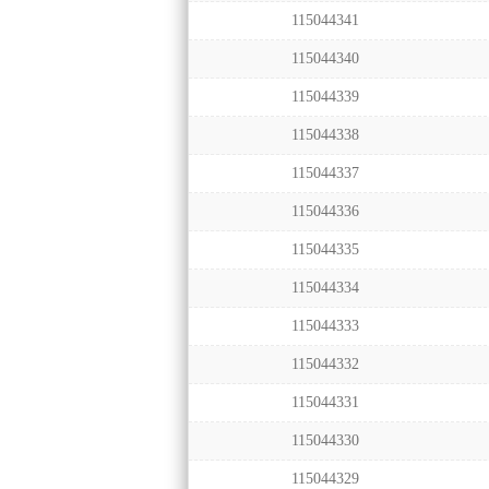
115044341
115044340
115044339
115044338
115044337
115044336
115044335
115044334
115044333
115044332
115044331
115044330
115044329