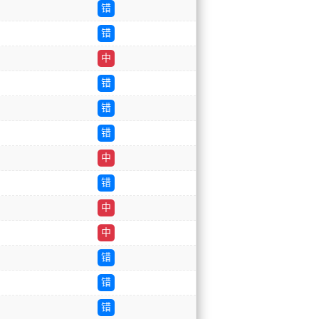
错
错
中
错
错
错
中
错
中
中
错
错
错