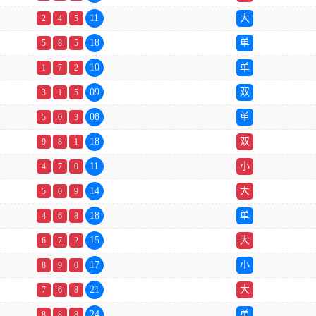
11
大
2
4
5
18
单
5
8
5
10
单
1
7
2
09
双
3
1
5
08
单
5
0
3
18
双
9
8
1
11
小
4
7
0
14
大
5
0
9
18
单
4
6
8
15
大
6
7
2
17
小
8
9
0
21
大
7
6
8
24
单
8
8
8