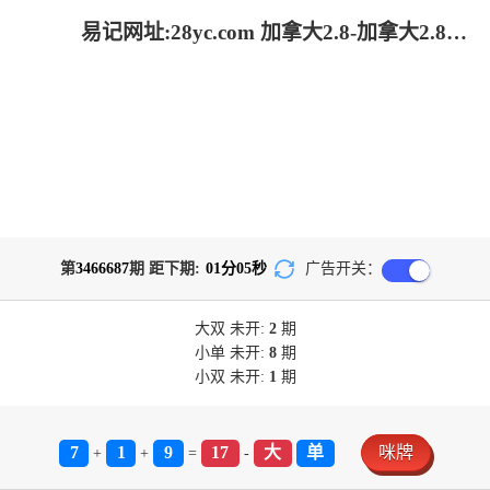
易记网址:28yc.com 加拿大2.8-加拿大2.8预测|神测在线预测pc|pc28加拿大官网在线预测_专注研究加拿大预测!
第
3466687
期 距下期:
01
分
05
秒
广告开关：
大双
未开:
2
期
小单
未开:
8
期
小双
未开:
1
期
7
1
9
17
大
单
咪牌
+
+
=
-