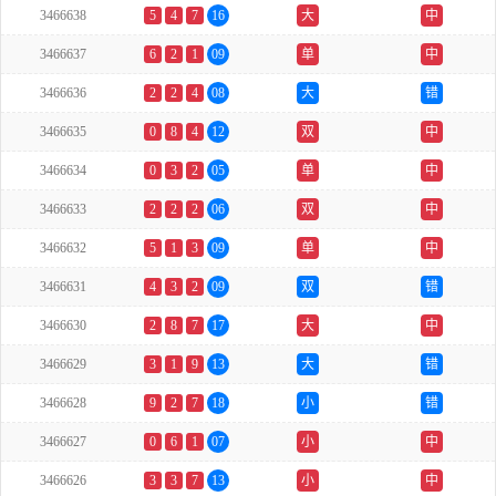
3466638
5
4
7
16
大
中
3466637
6
2
1
09
单
中
3466636
2
2
4
08
大
错
3466635
0
8
4
12
双
中
3466634
0
3
2
05
单
中
3466633
2
2
2
06
双
中
3466632
5
1
3
09
单
中
3466631
4
3
2
09
双
错
3466630
2
8
7
17
大
中
3466629
3
1
9
13
大
错
3466628
9
2
7
18
小
错
3466627
0
6
1
07
小
中
3466626
3
3
7
13
小
中