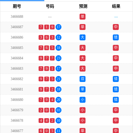
期号
号码
预测
结果
3466688
---
单
---
3466687
7
1
9
17
单
中
3466686
3
6
3
12
大
错
3466685
7
6
5
18
大
中
3466684
9
7
7
23
大
中
3466683
7
9
1
17
大
中
3466682
9
7
5
21
双
错
3466681
9
7
2
18
单
错
3466680
7
9
4
20
小
错
3466679
2
0
1
03
小
中
3466678
4
4
2
10
小
中
3466677
6
0
5
11
单
中