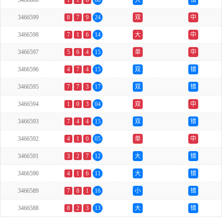
3466600
1
1
6
08
大
错
3466599
8
7
9
24
双
中
3466598
7
1
6
14
大
中
3466597
5
6
4
15
单
中
3466596
4
7
4
15
双
错
3466595
7
7
3
17
双
错
3466594
1
0
3
04
双
中
3466593
7
4
4
15
双
错
3466592
4
1
0
05
单
中
3466591
3
2
7
12
大
错
3466590
4
1
6
11
大
错
3466589
7
8
1
16
小
错
3466588
8
2
3
13
大
错