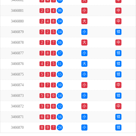
3466882
9
4
3
16
大
中
3466881
2
0
4
06
小
中
3466880
2
4
8
14
大
中
3466879
7
2
5
14
小
错
3466878
2
7
7
16
大
中
3466877
7
8
2
17
小
错
3466876
4
2
5
11
大
错
3466875
5
3
7
15
小
错
3466874
1
7
2
10
小
中
3466873
5
9
0
14
小
错
3466872
3
9
0
12
小
中
3466871
6
8
2
16
小
错
3466870
8
9
7
24
小
错