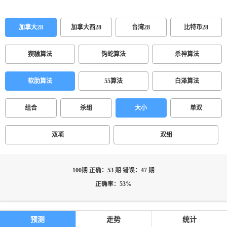
加拿大28
加拿大西28
台湾28
比特币28
猰貐算法
钩蛇算法
杀神算法
软肋算法
55算法
白泽算法
组合
杀组
大小
单双
双项
双组
100期 正确：53 期 错误：47 期
正确率：53%
预测
走势
统计