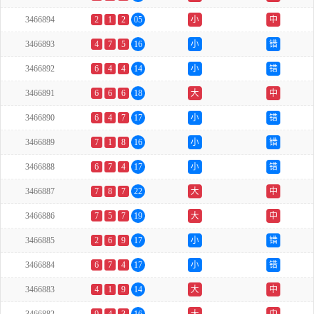
3466894
2
1
2
05
小
中
3466893
4
7
5
16
小
错
3466892
6
4
4
14
小
错
3466891
6
6
6
18
大
中
3466890
6
4
7
17
小
错
3466889
7
1
8
16
小
错
3466888
6
7
4
17
小
错
3466887
7
8
7
22
大
中
3466886
7
5
7
19
大
中
3466885
2
6
9
17
小
错
3466884
6
7
4
17
小
错
3466883
4
1
9
14
大
中