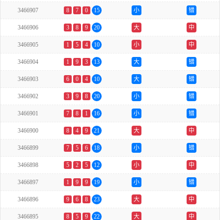
3466907
8
7
0
15
小
错
3466906
3
8
9
20
大
中
3466905
1
5
4
10
小
中
3466904
1
9
3
13
大
错
3466903
6
0
4
10
大
错
3466902
3
9
8
20
小
错
3466901
7
8
1
16
小
错
3466900
8
4
9
21
大
中
3466899
7
5
6
18
小
错
3466898
5
2
5
12
小
中
3466897
1
9
9
19
小
错
3466896
9
6
8
23
大
中
3466895
8
5
9
22
大
中