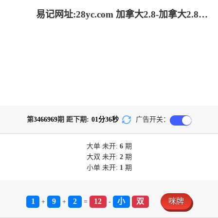
易记网址:28yc.com 加拿大2.8-加拿大2.8预测|神测在线预测pc|pc28加拿大官网在线预测_专注研究加拿大预测!
第
3466969
期 距下期:
01
分
36
秒
广告开关：
大单
未开:
6
期
大双
未开:
2
期
小单
未开:
1
期
1
9
2
12
小
双
咪牌
+
+
=
-