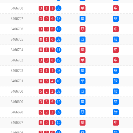
3466708
3
1
1
05
单
中
3466707
3
9
6
18
单
错
3466706
3
3
6
12
双
中
3466705
8
1
0
09
双
错
3466704
8
1
2
11
单
中
3466703
3
8
8
19
单
中
3466702
3
1
4
08
单
错
3466701
0
6
4
10
单
错
3466700
5
2
2
09
双
错
3466699
3
3
6
12
单
错
3466698
5
2
2
09
双
错
3466697
9
5
1
15
单
中