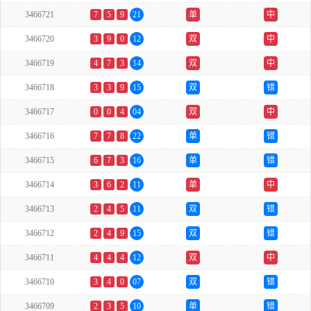
3466721
7
5
9
21
单
中
3466720
3
9
0
12
双
中
3466719
4
7
3
14
双
中
3466718
3
3
9
15
双
错
3466717
0
0
4
04
双
中
3466716
7
7
8
22
单
错
3466715
6
7
3
16
单
错
3466714
3
6
2
11
单
中
3466713
2
4
5
11
双
错
3466712
2
4
9
15
双
错
3466711
4
4
4
12
双
中
3466710
3
4
0
07
双
错
3466709
2
3
5
10
单
错