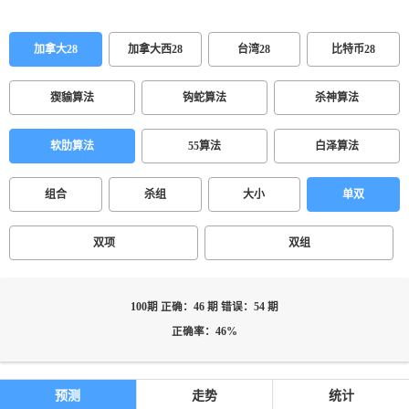
加拿大28
加拿大西28
台湾28
比特币28
猰貐算法
钩蛇算法
杀神算法
软肋算法
55算法
白泽算法
组合
杀组
大小
单双
双项
双组
100期 正确：46 期 错误：54 期
正确率：46%
预测
走势
统计