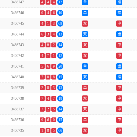
3466747
4
4
4
12
单
错
3466746
0
4
6
10
单
错
3466745
4
1
3
08
双
中
3466744
6
3
4
13
双
错
3466743
4
8
2
14
双
中
3466742
4
7
1
12
双
中
3466741
5
6
9
20
单
错
3466740
7
0
8
15
双
错
3466739
2
8
3
13
单
中
3466738
7
4
7
18
双
中
3466737
7
2
5
14
双
中
3466736
9
6
0
15
单
中
3466735
1
0
5
06
双
中