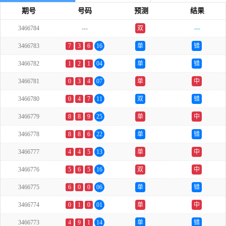
期号
号码
预测
结果
3466784
---
双
---
3466783
7
3
6
16
单
错
3466782
1
2
1
04
单
错
3466781
0
3
4
07
单
中
3466780
0
4
7
11
双
错
3466779
8
8
9
25
单
中
3466778
8
8
6
22
单
错
3466777
4
4
5
13
单
中
3466776
5
6
5
16
双
中
3466775
6
0
0
06
单
错
3466774
0
1
0
01
单
中
3466773
4
9
1
14
单
错