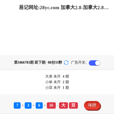
易记网址:28yc.com 加拿大2.8-加拿大2.8预测|神测在线预测pc|pc28加拿大官网在线预测_专注研究加拿大预测!
第
3466783
期 距下期:
00
分
33
秒
广告开关：
大单
未开:
4
期
小单
未开:
2
期
小双
未开:
1
期
7
3
6
16
大
双
咪牌
+
+
=
-