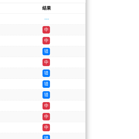
结果
---
中
中
错
中
错
错
错
中
中
中
错