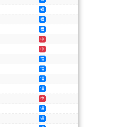
错
错
错
中
中
错
错
错
错
中
错
错