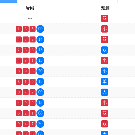
号码
预测
---
双
09
小
1
3
5
14
双
4
7
3
13
双
2
8
3
13
小
4
8
1
20
小
8
9
3
18
单
8
1
9
09
大
0
7
2
13
小
4
0
9
08
双
5
2
1
20
双
9
4
7
08
大
0
8
0