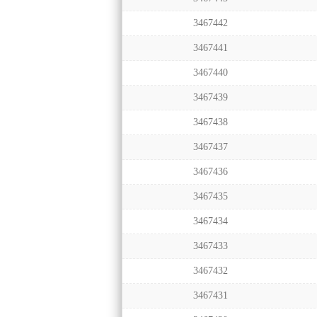
3467442
3467441
3467440
3467439
3467438
3467437
3467436
3467435
3467434
3467433
3467432
3467431