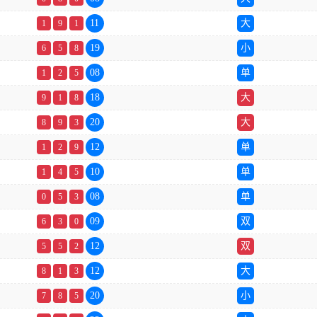
11
大
1
9
1
19
小
6
5
8
08
单
1
2
5
18
大
9
1
8
20
大
8
9
3
12
单
1
2
9
10
单
1
4
5
08
单
0
5
3
09
双
6
3
0
12
双
5
5
2
12
大
8
1
3
20
小
7
8
5