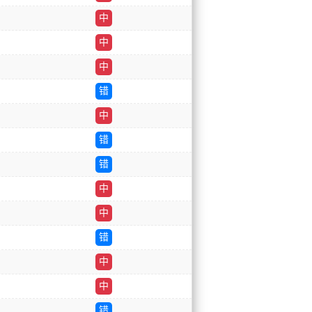
中
中
中
错
中
错
错
中
中
错
中
中
错