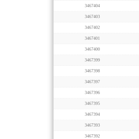
3467404
3467403
3467402
3467401
3467400
3467399
3467398
3467397
3467396
3467395
3467394
3467393
3467392