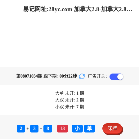
易记网址:28yc.com 加拿大2.8-加拿大2.8预测|神测在线预测pc|pc28加拿大官网在线预测_专注研究加拿大预测!
第
08071034
期 距下期:
00
分
22
秒
广告开关：
大单
未开:
1
期
大双
未开:
2
期
小双
未开:
7
期
2
3
8
13
小
单
咪牌
+
+
=
-