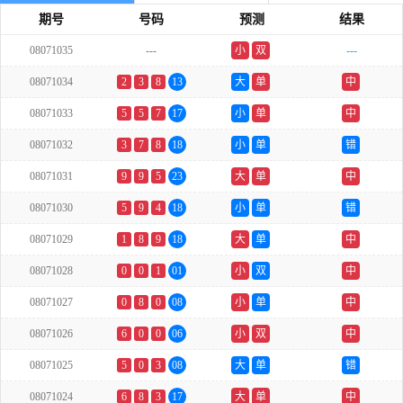
期号
号码
预测
结果
08071035
---
小
双
---
08071034
2
3
8
13
大
单
中
08071033
5
5
7
17
小
单
中
08071032
3
7
8
18
小
单
错
08071031
9
9
5
23
大
单
中
08071030
5
9
4
18
小
单
错
08071029
1
8
9
18
大
单
中
08071028
0
0
1
01
小
双
中
08071027
0
8
0
08
小
单
中
08071026
6
0
0
06
小
双
中
08071025
5
0
3
08
大
单
错
08071024
6
8
3
17
大
单
中