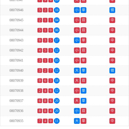
08070947
7
9
4
20
大
双
中
08070946
5
2
9
16
小
单
错
08070945
2
1
1
04
小
双
中
08070944
5
1
0
06
小
双
中
08070943
9
3
5
17
小
单
中
08070942
4
5
3
12
小
双
中
08070941
3
1
1
05
小
单
中
08070940
3
2
7
12
大
单
错
08070939
9
6
3
18
大
双
中
08070938
2
4
6
12
小
单
中
08070937
6
8
6
20
大
单
中
08070936
8
8
4
20
小
双
中
08070935
7
4
0
11
大
单
中