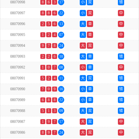
08070998
8
6
3
17
小
双
错
08070997
8
8
6
22
小
双
中
08070996
2
5
6
13
大
单
中
08070995
1
2
4
07
大
单
中
08070994
9
7
8
24
大
双
中
08070993
2
2
6
10
大
单
错
08070992
1
0
7
08
小
单
中
08070991
5
2
4
11
大
双
错
08070990
7
0
9
16
小
单
错
08070989
6
8
8
22
小
单
错
08070988
5
1
3
09
大
双
错
08070987
1
9
7
17
大
双
中
08070986
8
9
7
24
大
双
中