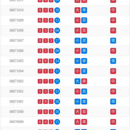
08071011
8
6
6
20
大
双
中
08071010
9
3
6
18
大
单
中
08071009
6
3
4
13
小
双
中
08071008
1
3
0
04
小
双
中
08071007
9
5
3
17
小
双
错
08071006
3
2
3
08
小
单
中
08071005
9
0
5
14
小
单
错
08071004
7
1
3
11
小
双
中
08071003
2
7
2
11
大
单
中
08071002
1
5
7
13
小
双
中
08071001
2
9
7
18
小
单
错
08071000
7
6
3
16
大
双
中
08070999
6
6
3
15
大
单
中