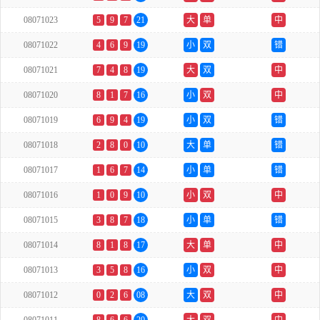
08071023
5
9
7
21
大
单
中
08071022
4
6
9
19
小
双
错
08071021
7
4
8
19
大
双
中
08071020
8
1
7
16
小
双
中
08071019
6
9
4
19
小
双
错
08071018
2
8
0
10
大
单
错
08071017
1
6
7
14
小
单
错
08071016
1
0
9
10
小
双
中
08071015
3
8
7
18
小
单
错
08071014
8
1
8
17
大
单
中
08071013
3
5
8
16
小
双
中
08071012
0
2
6
08
大
双
中