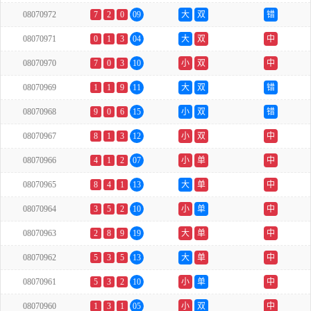
08070972
7
2
0
09
大
双
错
08070971
0
1
3
04
大
双
中
08070970
7
0
3
10
小
双
中
08070969
1
1
9
11
大
双
错
08070968
9
0
6
15
小
双
错
08070967
8
1
3
12
小
双
中
08070966
4
1
2
07
小
单
中
08070965
8
4
1
13
大
单
中
08070964
3
5
2
10
小
单
中
08070963
2
8
9
19
大
单
中
08070962
5
3
5
13
大
单
中
08070961
5
3
2
10
小
单
中
08070960
1
3
1
05
小
双
中