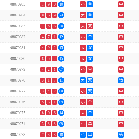
08070985
1
9
0
10
小
单
中
08070984
9
6
9
24
大
单
中
08070983
7
5
8
20
大
双
中
08070982
4
7
1
12
小
单
中
08070981
4
9
2
15
大
双
中
08070980
8
5
2
15
大
双
中
08070979
4
2
1
07
小
单
中
08070978
3
1
7
11
大
双
错
08070977
3
4
2
09
小
双
中
08070976
5
3
1
09
小
单
中
08070975
8
0
6
14
大
单
中
08070974
3
3
3
09
小
单
中
08070973
7
3
8
18
小
单
错