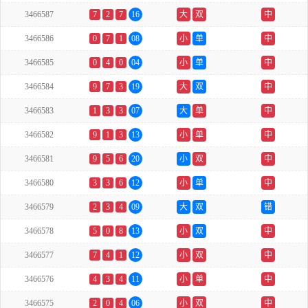
3466587
7
2
7
16
大
双
中
3466586
0
7
1
08
小
单
中
3466585
0
4
0
04
小
单
中
3466584
9
7
3
19
大
双
中
3466583
1
3
3
07
大
单
中
3466582
9
1
3
13
小
单
中
3466581
9
5
6
20
小
双
中
3466580
3
3
6
12
小
单
中
3466579
2
3
4
09
大
双
错
3466578
5
0
8
13
小
双
中
3466577
7
4
1
12
小
双
中
3466576
4
3
4
11
小
单
中
3466575
2
0
4
06
小
双
中