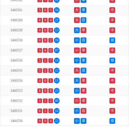
3466562
3
7
2
12
小
单
中
3466561
5
6
5
16
大
单
中
3466560
8
9
4
21
大
双
中
3466559
4
0
9
13
大
单
中
3466558
9
8
2
19
小
双
错
3466557
3
4
0
07
小
单
中
3466556
5
2
7
14
小
单
错
3466555
5
2
8
15
大
双
中
3466554
4
6
1
11
大
单
中
3466553
8
9
6
23
小
单
中
3466552
5
2
2
09
小
单
中
3466551
6
1
7
14
小
双
中
3466550
9
9
4
22
小
单
错