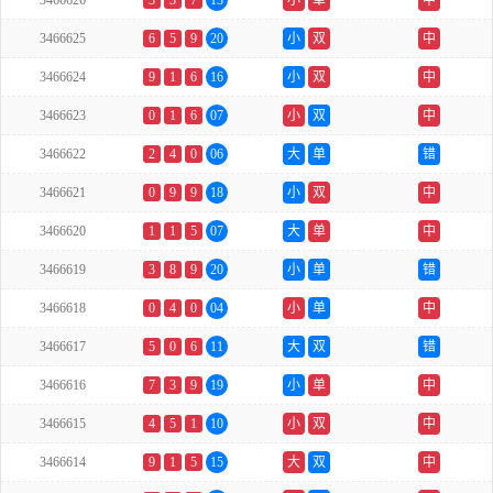
3466626
3
3
7
13
小
单
中
3466625
6
5
9
20
小
双
中
3466624
9
1
6
16
小
双
中
3466623
0
1
6
07
小
双
中
3466622
2
4
0
06
大
单
错
3466621
0
9
9
18
小
双
中
3466620
1
1
5
07
大
单
中
3466619
3
8
9
20
小
单
错
3466618
0
4
0
04
小
单
中
3466617
5
0
6
11
大
双
错
3466616
7
3
9
19
小
单
中
3466615
4
5
1
10
小
双
中
3466614
9
1
5
15
大
双
中