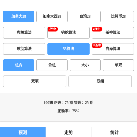
加拿大28
加拿大西28
台湾28
比特币28
猰貐算法
钩蛇算法
杀神算法
软肋算法
55算法
白泽算法
组合
杀组
大小
单双
双项
双组
100期 正确：75 期 错误：25 期
正确率：75%
预测
走势
统计