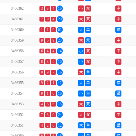
3466362
3
3
4
10
小
双
中
3466361
7
9
4
20
大
双
中
3466360
1
1
0
02
大
单
错
3466359
9
5
9
23
大
双
中
3466358
6
4
4
14
小
双
中
3466357
8
3
5
16
小
双
中
3466356
0
9
7
16
大
单
中
3466355
9
2
1
12
大
单
错
3466354
9
1
6
16
小
单
错
3466353
4
5
6
15
大
双
中
3466352
7
8
9
24
大
双
中
3466351
4
2
6
12
大
单
错