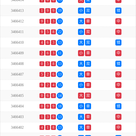
3466414
1
6
8
15
大
双
中
3466413
1
9
9
19
小
双
错
3466412
9
1
3
13
大
单
中
3466411
9
5
8
22
小
双
中
3466410
4
6
3
13
大
双
错
3466409
2
6
3
11
小
单
中
3466408
0
5
8
13
大
双
错
3466407
5
2
6
13
大
单
中
3466406
9
2
4
15
小
单
中
3466405
0
6
8
14
大
双
中
3466404
0
9
9
18
小
单
错
3466403
1
3
9
13
大
单
中
3466402
4
1
8
13
大
单
中