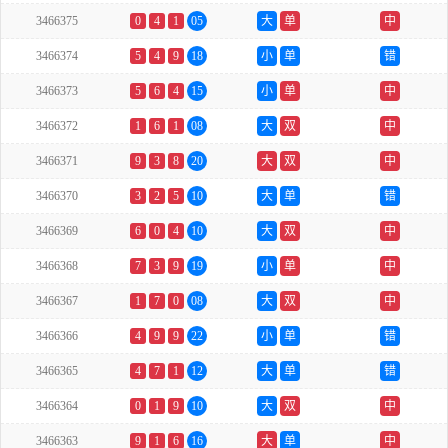
3466375
0
4
1
05
大
单
中
3466374
5
4
9
18
小
单
错
3466373
5
6
4
15
小
单
中
3466372
1
6
1
08
大
双
中
3466371
9
3
8
20
大
双
中
3466370
3
2
5
10
大
单
错
3466369
6
0
4
10
大
双
中
3466368
7
3
9
19
小
单
中
3466367
1
7
0
08
大
双
中
3466366
4
9
9
22
小
单
错
3466365
4
7
1
12
大
单
错
3466364
0
1
9
10
大
双
中
3466363
9
1
6
16
大
单
中