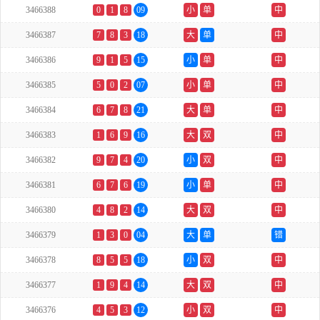
3466388
0
1
8
09
小
单
中
3466387
7
8
3
18
大
单
中
3466386
9
1
5
15
小
单
中
3466385
5
0
2
07
小
单
中
3466384
6
7
8
21
大
单
中
3466383
1
6
9
16
大
双
中
3466382
9
7
4
20
小
双
中
3466381
6
7
6
19
小
单
中
3466380
4
8
2
14
大
双
中
3466379
1
3
0
04
大
单
错
3466378
8
5
5
18
小
双
中
3466377
1
9
4
14
大
双
中
3466376
4
5
3
12
小
双
中