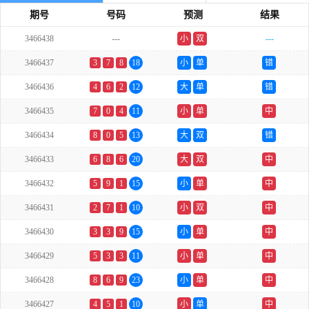
期号
号码
预测
结果
3466438
---
小
双
---
3466437
3
7
8
18
小
单
错
3466436
4
6
2
12
大
单
错
3466435
7
0
4
11
小
单
中
3466434
8
0
5
13
大
双
错
3466433
6
8
6
20
大
双
中
3466432
5
9
1
15
小
单
中
3466431
2
7
1
10
小
双
中
3466430
3
3
9
15
小
单
中
3466429
5
3
3
11
小
单
中
3466428
8
6
9
23
小
单
中
3466427
4
5
1
10
小
单
中