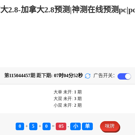
第
115044457
期 距下期:
07
时
04
分
52
秒
广告开关：
大单
未开:
1
期
大双
未开:
3
期
小双
未开:
2
期
0
+
5
+
0
=
05
-
小
单
咪牌