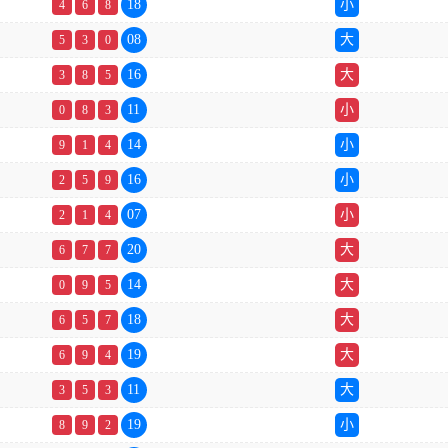
18
小
4
6
8
08
大
5
3
0
16
大
3
8
5
11
小
0
8
3
14
小
9
1
4
16
小
2
5
9
07
小
2
1
4
20
大
6
7
7
14
大
0
9
5
18
大
6
5
7
19
大
6
9
4
11
大
3
5
3
19
小
8
9
2