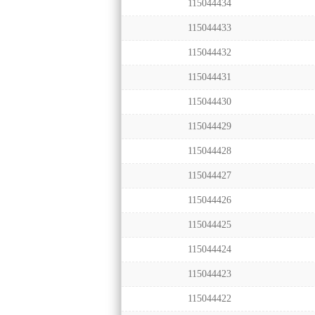
115044434
115044433
115044432
115044431
115044430
115044429
115044428
115044427
115044426
115044425
115044424
115044423
115044422