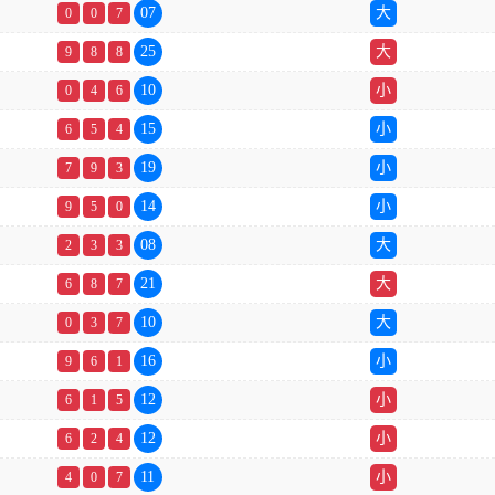
07
大
0
0
7
25
大
9
8
8
10
小
0
4
6
15
小
6
5
4
19
小
7
9
3
14
小
9
5
0
08
大
2
3
3
21
大
6
8
7
10
大
0
3
7
16
小
9
6
1
12
小
6
1
5
12
小
6
2
4
11
小
4
0
7