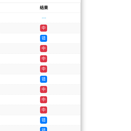
结果
---
中
错
中
中
中
错
中
中
中
错
错