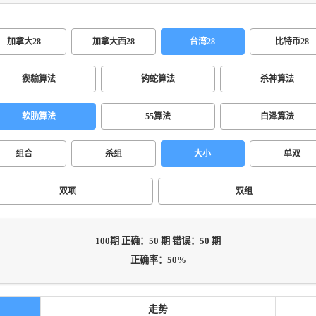
加拿大28
加拿大西28
台湾28
比特币28
猰貐算法
钩蛇算法
杀神算法
软肋算法
55算法
白泽算法
组合
杀组
大小
单双
双项
双组
100期 正确：50 期 错误：50 期
正确率：50%
走势