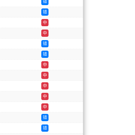
错
错
中
中
错
错
中
中
中
中
中
错
错