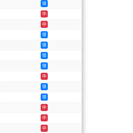
错
中
中
错
错
错
错
中
错
错
中
中
中