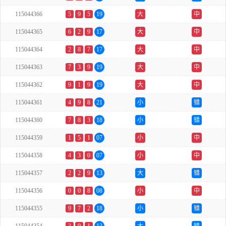
115044366
5
9
5
19
大
中
115044365
6
2
9
17
大
中
115044364
2
8
7
17
大
中
115044363
7
3
9
19
大
中
115044362
9
1
9
19
大
中
115044361
4
9
8
21
小
错
115044360
7
8
3
18
小
错
115044359
1
5
1
07
小
中
115044358
4
3
0
07
小
中
115044357
2
2
9
13
大
错
115044356
0
0
8
08
小
中
115044355
9
7
2
18
小
错