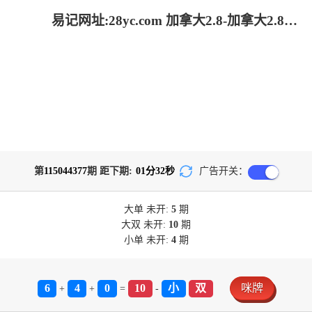
易记网址:28yc.com 加拿大2.8-加拿大2.8预测|神测在线预测pc|pc28加拿大官网在线预测_专注研究加拿大预测!
第
115044377
期 距下期:
01
分
32
秒
广告开关：
大单
未开:
5
期
大双
未开:
10
期
小单
未开:
4
期
6
4
0
10
小
双
咪牌
+
+
=
-