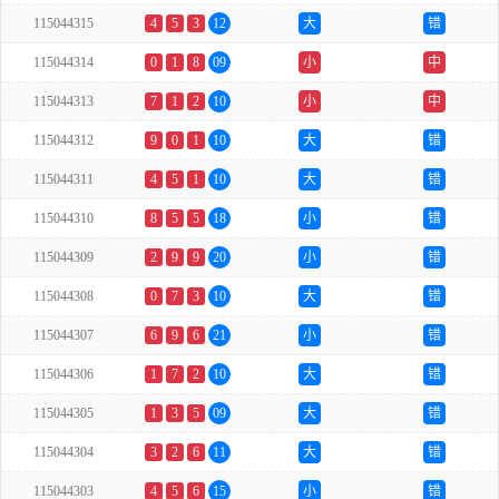
115044315
4
5
3
12
大
错
115044314
0
1
8
09
小
中
115044313
7
1
2
10
小
中
115044312
9
0
1
10
大
错
115044311
4
5
1
10
大
错
115044310
8
5
5
18
小
错
115044309
2
9
9
20
小
错
115044308
0
7
3
10
大
错
115044307
6
9
6
21
小
错
115044306
1
7
2
10
大
错
115044305
1
3
5
09
大
错
115044304
3
2
6
11
大
错
115044303
4
5
6
15
小
错