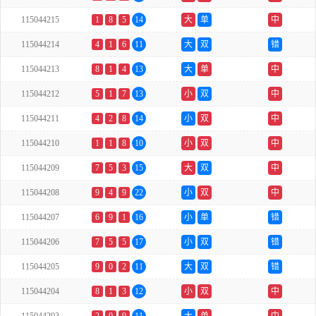
115044215
1
8
5
14
大
单
中
115044214
4
1
6
11
大
双
错
115044213
8
1
4
13
大
单
中
115044212
5
1
7
13
小
双
中
115044211
4
2
8
14
小
双
中
115044210
1
1
8
10
小
双
中
115044209
7
5
3
15
大
双
中
115044208
9
4
9
22
小
双
中
115044207
6
9
1
16
小
单
错
115044206
7
5
5
17
小
双
错
115044205
9
0
2
11
大
双
错
115044204
8
1
3
12
小
双
中