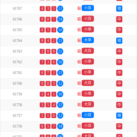
小双
61767
4
3
5
12
殺
错
小双
61766
9
8
7
24
殺
中
小单
61765
8
5
3
16
殺
中
大单
61764
9
4
2
15
殺
错
大双
61763
3
9
9
21
殺
中
小单
61762
7
3
6
16
殺
中
小单
61761
6
7
2
15
殺
中
大双
61760
9
0
3
12
殺
中
小单
61759
5
4
1
10
殺
中
大双
61758
3
5
4
12
殺
中
小双
61757
5
1
6
12
殺
错
小双
61756
6
5
7
18
殺
中
大双