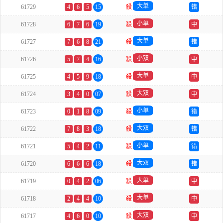
大单
61729
4
6
5
15
殺
错
小单
61728
6
7
6
19
殺
中
大单
61727
7
6
8
21
殺
错
小双
61726
5
7
4
16
殺
中
大单
61725
4
5
9
18
殺
中
大双
61724
3
4
0
07
殺
中
小单
61723
0
1
8
09
殺
错
大双
61722
7
8
3
18
殺
错
小单
61721
5
4
2
11
殺
错
大双
61720
6
6
6
18
殺
错
大单
61719
0
4
2
06
殺
中
大单
61718
2
4
4
10
殺
中
大双
61717
4
6
0
10
殺
中