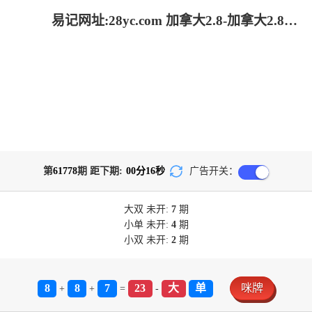
易记网址:28yc.com 加拿大2.8-加拿大2.8预测|神测在线预测pc|pc28加拿大官网在线预测_专注研究加拿大预测!
第
61778
期 距下期:
00
分
16
秒
广告开关：
大双
未开:
7
期
小单
未开:
4
期
小双
未开:
2
期
8
8
7
23
大
单
咪牌
+
+
=
-