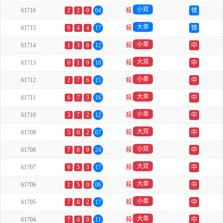
小双
61716
2
2
0
04
殺
错
大单
61715
9
4
4
17
殺
错
小单
61714
1
3
8
12
殺
中
大双
61713
0
1
9
10
殺
中
小单
61712
2
7
6
15
殺
中
大单
61711
6
7
3
16
殺
中
小单
61710
3
7
2
12
殺
中
大双
61709
5
0
2
07
殺
中
小双
61708
7
8
9
24
殺
中
大双
61707
9
5
3
17
殺
中
大单
61706
1
5
0
06
殺
中
小单
61705
7
8
2
17
殺
中
大单
61704
7
4
0
11
殺
中