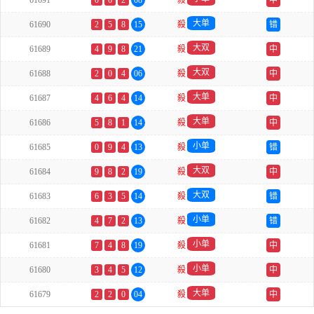
61691
0
6
2
08
殺
中
大单
61690
2
5
8
15
殺
错
大双
61689
4
9
8
21
殺
中
大双
61688
2
0
4
06
殺
中
大单
61687
4
6
4
14
殺
中
大单
61686
5
8
1
14
殺
中
小单
61685
0
9
4
13
殺
错
大双
61684
9
8
2
19
殺
中
大双
61683
6
3
5
14
殺
错
小单
61682
4
7
2
13
殺
错
小单
61681
7
4
8
19
殺
中
小单
61680
3
4
5
12
殺
中
大单
61679
2
2
0
04
殺
中