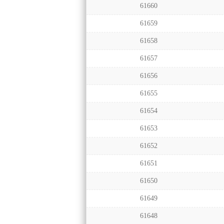
61660
61659
61658
61657
61656
61655
61654
61653
61652
61651
61650
61649
61648