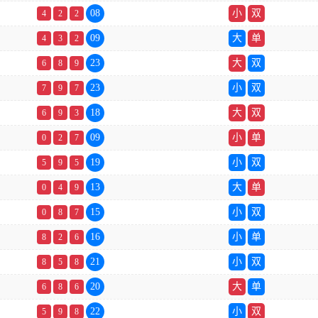
08
小
双
4
2
2
09
大
单
4
3
2
23
大
双
6
8
9
23
小
双
7
9
7
18
大
双
6
9
3
09
小
单
0
2
7
19
小
双
5
9
5
13
大
单
0
4
9
15
小
双
0
8
7
16
小
单
8
2
6
21
小
双
8
5
8
20
大
单
6
8
6
22
小
双
5
9
8