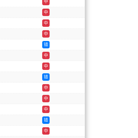
中
中
中
中
错
中
中
错
中
中
中
错
中