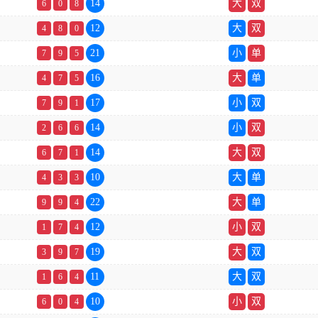
14
大
双
6
0
8
12
大
双
4
8
0
21
小
单
7
9
5
16
大
单
4
7
5
17
小
双
7
9
1
14
小
双
2
6
6
14
大
双
6
7
1
10
大
单
4
3
3
22
大
单
9
9
4
12
小
双
1
7
4
19
大
双
3
9
7
11
大
双
1
6
4
10
小
双
6
0
4