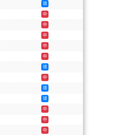
错
中
中
中
中
中
错
中
错
错
中
中
中