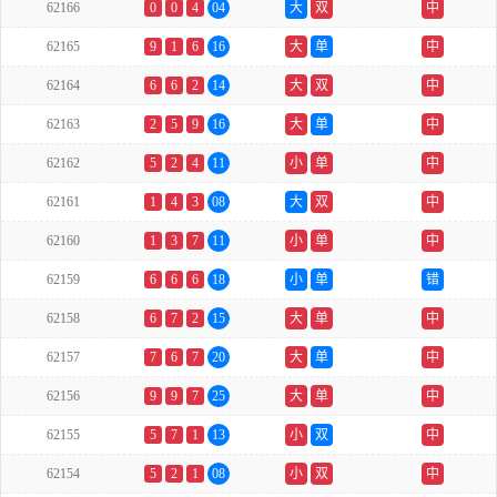
62166
0
0
4
04
大
双
中
62165
9
1
6
16
大
单
中
62164
6
6
2
14
大
双
中
62163
2
5
9
16
大
单
中
62162
5
2
4
11
小
单
中
62161
1
4
3
08
大
双
中
62160
1
3
7
11
小
单
中
62159
6
6
6
18
小
单
错
62158
6
7
2
15
大
单
中
62157
7
6
7
20
大
单
中
62156
9
9
7
25
大
单
中
62155
5
7
1
13
小
双
中
62154
5
2
1
08
小
双
中