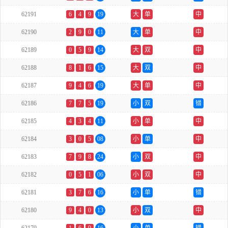
62191
6
4
9
19
大
单
中
62190
2
9
0
11
大
单
中
62189
0
5
9
14
大
双
中
62188
8
1
6
15
大
双
中
62187
9
4
6
19
大
单
中
62186
7
7
5
19
小
双
错
62185
4
3
4
11
小
单
中
62184
3
0
5
08
小
单
中
62183
7
9
8
24
小
双
中
62182
0
5
1
06
小
双
中
62181
3
7
6
16
小
单
错
62180
9
4
0
13
小
双
中