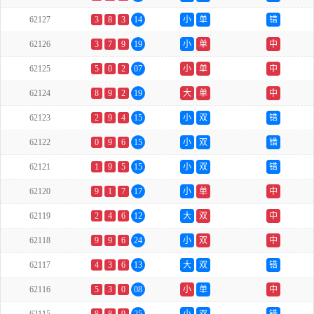
62127
3
8
3
14
小
单
错
62126
3
7
9
19
小
单
中
62125
5
0
2
07
小
单
中
62124
8
9
2
19
大
单
中
62123
2
9
4
15
小
双
错
62122
0
9
6
15
小
双
错
62121
1
9
5
15
小
双
错
62120
9
1
7
17
小
单
中
62119
2
4
6
12
大
双
中
62118
9
9
6
24
小
双
中
62117
4
3
6
13
大
双
错
62116
5
3
0
08
小
单
中