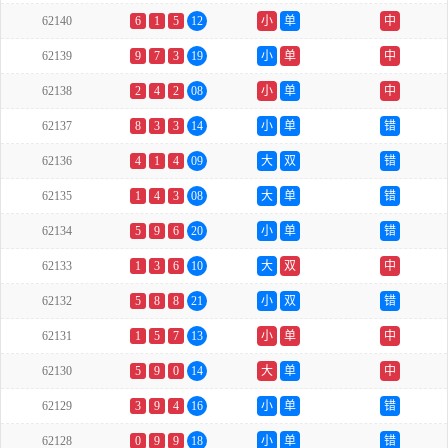
62140
6
1
5
12
小
单
中
62139
9
7
3
19
小
单
中
62138
2
4
2
08
小
单
中
62137
8
3
3
14
小
单
错
62136
4
1
4
09
大
双
错
62135
1
4
3
08
大
单
错
62134
5
9
6
20
小
单
错
62133
1
3
6
10
大
双
中
62132
5
8
8
21
小
双
错
62131
1
5
7
13
小
单
中
62130
5
9
0
14
大
单
中
62129
3
9
4
16
小
单
错
62128
0
9
9
18
小
单
错