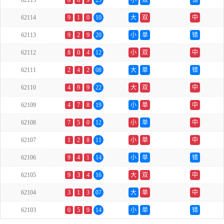
62115
8
8
9
25
小
双
错
62114
9
1
0
10
大
双
中
62113
9
2
9
20
小
单
错
62112
8
0
4
12
小
双
中
62111
2
4
2
08
大
单
错
62110
4
9
9
22
大
双
中
62109
4
7
8
19
小
单
中
62108
7
5
0
12
小
单
中
62107
1
2
8
11
小
单
中
62106
9
4
1
14
小
单
错
62105
9
3
4
16
大
双
中
62104
3
1
3
07
大
单
中
62103
0
5
9
14
小
单
错