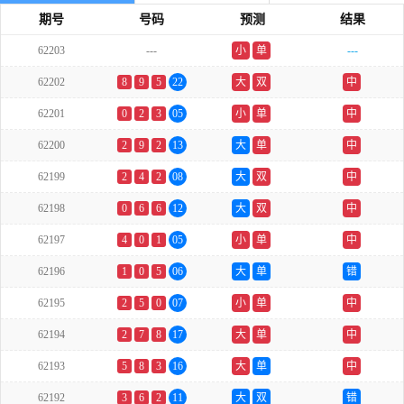
期号
号码
预测
结果
62203
---
小
单
---
62202
8
9
5
22
大
双
中
62201
0
2
3
05
小
单
中
62200
2
9
2
13
大
单
中
62199
2
4
2
08
大
双
中
62198
0
6
6
12
大
双
中
62197
4
0
1
05
小
单
中
62196
1
0
5
06
大
单
错
62195
2
5
0
07
小
单
中
62194
2
7
8
17
大
单
中
62193
5
8
3
16
大
单
中
62192
3
6
2
11
大
双
错