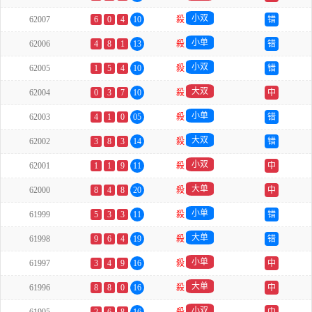
小双
62007
6
0
4
10
殺
错
小单
62006
4
8
1
13
殺
错
小双
62005
1
5
4
10
殺
错
大双
62004
0
3
7
10
殺
中
小单
62003
4
1
0
05
殺
错
大双
62002
3
8
3
14
殺
错
小双
62001
1
1
9
11
殺
中
大单
62000
8
4
8
20
殺
中
小单
61999
5
3
3
11
殺
错
大单
61998
9
6
4
19
殺
错
小单
61997
3
4
9
16
殺
中
大单
61996
8
8
0
16
殺
中
小双