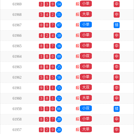
小单
61969
2
3
9
14
殺
中
大单
61968
5
4
2
11
殺
中
小单
61967
0
0
7
07
殺
错
小单
61966
4
2
4
10
殺
中
小单
61965
8
1
7
16
殺
中
小双
61964
1
8
0
09
殺
中
小单
61963
8
8
9
25
殺
中
小单
61962
5
6
5
16
殺
中
大双
61961
9
5
1
15
殺
中
大单
61960
3
8
1
12
殺
中
小双
61959
5
1
0
06
殺
错
小单
61958
8
5
7
20
殺
中
大单
61957
9
2
9
20
殺
中