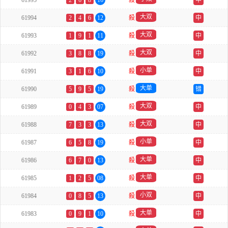
61995
2
6
8
16
殺
中
大双
61994
2
4
6
12
殺
中
大双
61993
1
9
1
11
殺
中
大双
61992
3
8
8
19
殺
中
小单
61991
3
1
6
10
殺
中
大单
61990
5
9
5
19
殺
错
大双
61989
0
4
3
07
殺
中
大双
61988
7
3
3
13
殺
中
小单
61987
6
5
8
19
殺
中
大单
61986
6
7
0
13
殺
中
大单
61985
1
2
5
08
殺
中
小双
61984
0
8
5
13
殺
中
大单
61983
0
9
1
10
殺
中