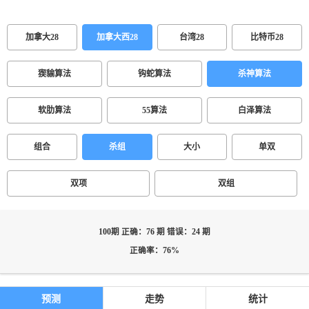
加拿大28
加拿大西28
台湾28
比特币28
猰貐算法
钩蛇算法
杀神算法
软肋算法
55算法
白泽算法
组合
杀组
大小
单双
双项
双组
100期 正确：76 期 错误：24 期
正确率：76%
预测
走势
统计