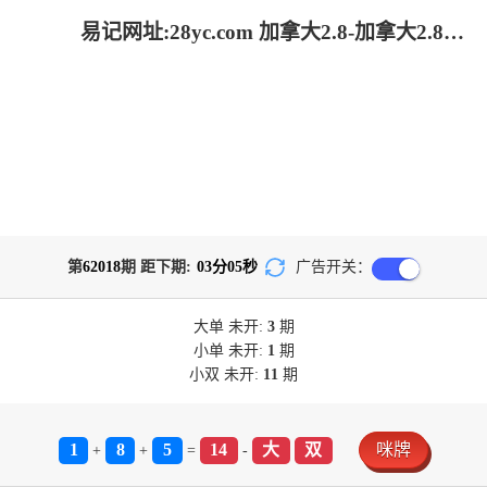
易记网址:28yc.com 加拿大2.8-加拿大2.8预测|神测在线预测pc|pc28加拿大官网在线预测_专注研究加拿大预测!
第
62018
期 距下期:
03
分
05
秒
广告开关：
大单
未开:
3
期
小单
未开:
1
期
小双
未开:
11
期
1
8
5
14
大
双
咪牌
+
+
=
-