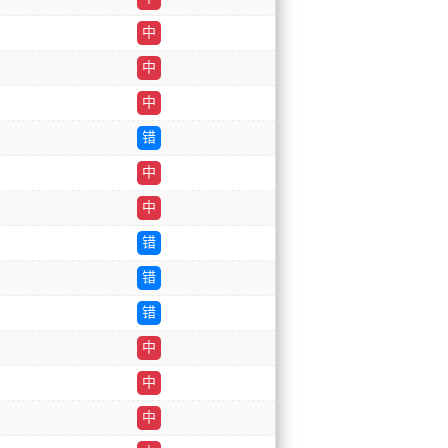
中
中
中
错
中
中
错
错
错
中
中
中