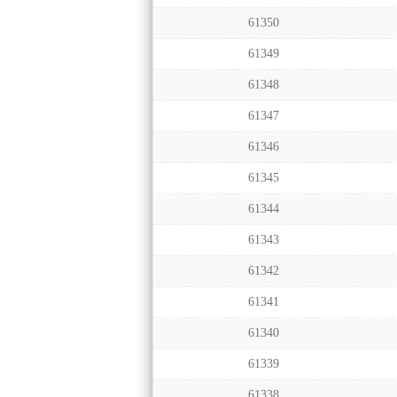
61350
61349
61348
61347
61346
61345
61344
61343
61342
61341
61340
61339
61338