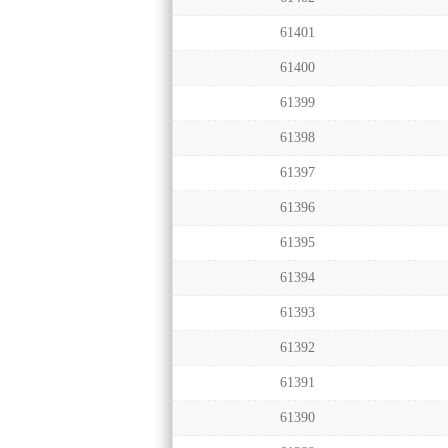
61401
61400
61399
61398
61397
61396
61395
61394
61393
61392
61391
61390