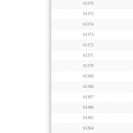
61376
61375
61374
61373
61372
61371
61370
61369
61368
61367
61366
61365
61364