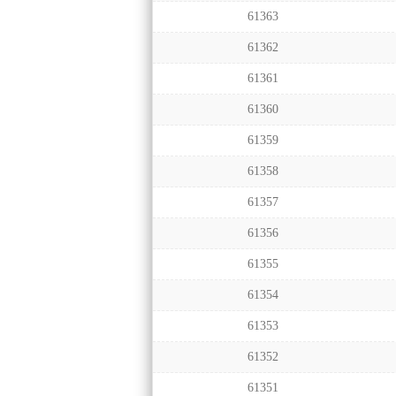
61363
61362
61361
61360
61359
61358
61357
61356
61355
61354
61353
61352
61351