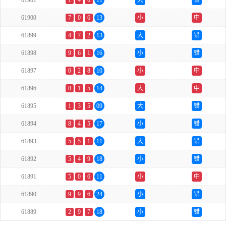
61901
1
4
6
11
大
错
61900
7
0
6
13
小
中
61899
4
7
2
13
大
错
61898
9
6
1
16
小
错
61897
0
2
8
10
小
中
61896
8
1
5
14
大
中
61895
1
3
5
09
大
错
61894
8
4
5
17
小
错
61893
5
5
1
11
大
错
61892
5
4
9
18
小
错
61891
5
0
6
11
小
中
61890
9
9
6
24
小
错
61889
2
9
7
18
小
错