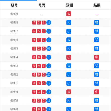
期号
号码
预测
结果
61989
---
大
---
单
61988
7
3
3
13
大
错
61987
6
5
8
19
小
错
61986
6
7
0
13
大
错
61985
1
2
5
08
大
错
61984
0
8
5
13
小
中
61983
0
9
1
10
大
错
61982
6
9
5
20
小
错
61981
8
3
6
17
小
错
61980
6
3
7
16
大
中
61979
3
3
7
13
大
错
61978
2
8
4
14
小
错