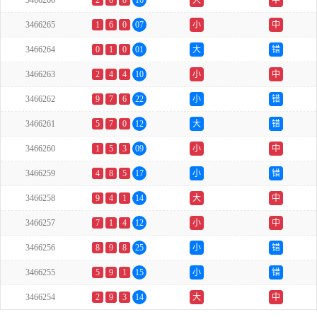
3466266
2
6
8
16
大
中
3466265
1
6
0
07
小
中
3466264
0
1
0
01
大
错
3466263
2
4
4
10
小
中
3466262
9
7
6
22
小
错
3466261
5
7
0
12
大
错
3466260
1
5
3
09
小
中
3466259
4
8
5
17
小
错
3466258
9
4
1
14
大
中
3466257
7
1
4
12
小
中
3466256
8
9
8
25
小
错
3466255
5
9
1
15
小
错
3466254
2
9
3
14
大
中