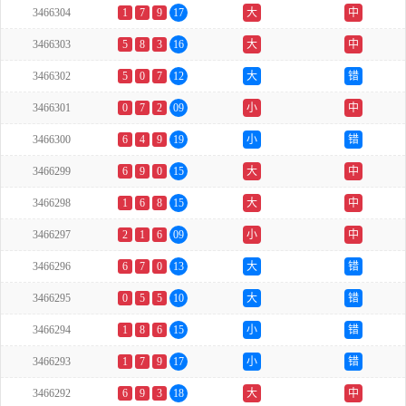
3466304
1
7
9
17
大
中
3466303
5
8
3
16
大
中
3466302
5
0
7
12
大
错
3466301
0
7
2
09
小
中
3466300
6
4
9
19
小
错
3466299
6
9
0
15
大
中
3466298
1
6
8
15
大
中
3466297
2
1
6
09
小
中
3466296
6
7
0
13
大
错
3466295
0
5
5
10
大
错
3466294
1
8
6
15
小
错
3466293
1
7
9
17
小
错
3466292
6
9
3
18
大
中