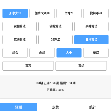
加拿大28
加拿大西28
台湾28
比特币28
猰貐算法
钩蛇算法
杀神算法
软肋算法
55算法
白泽算法
组合
杀组
大小
单双
双项
双组
100期 正确：50 期 错误：50 期
正确率：50%
预测
走势
统计