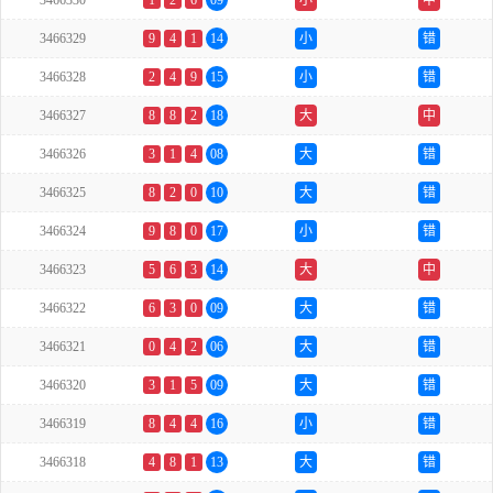
3466330
1
2
6
09
小
中
3466329
9
4
1
14
小
错
3466328
2
4
9
15
小
错
3466327
8
8
2
18
大
中
3466326
3
1
4
08
大
错
3466325
8
2
0
10
大
错
3466324
9
8
0
17
小
错
3466323
5
6
3
14
大
中
3466322
6
3
0
09
大
错
3466321
0
4
2
06
大
错
3466320
3
1
5
09
大
错
3466319
8
4
4
16
小
错
3466318
4
8
1
13
大
错