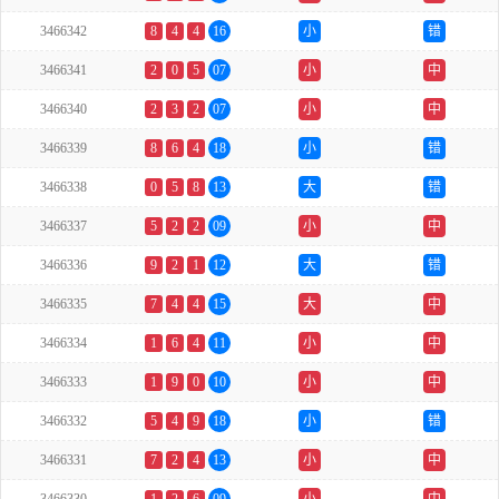
3466342
8
4
4
16
小
错
3466341
2
0
5
07
小
中
3466340
2
3
2
07
小
中
3466339
8
6
4
18
小
错
3466338
0
5
8
13
大
错
3466337
5
2
2
09
小
中
3466336
9
2
1
12
大
错
3466335
7
4
4
15
大
中
3466334
1
6
4
11
小
中
3466333
1
9
0
10
小
中
3466332
5
4
9
18
小
错
3466331
7
2
4
13
小
中