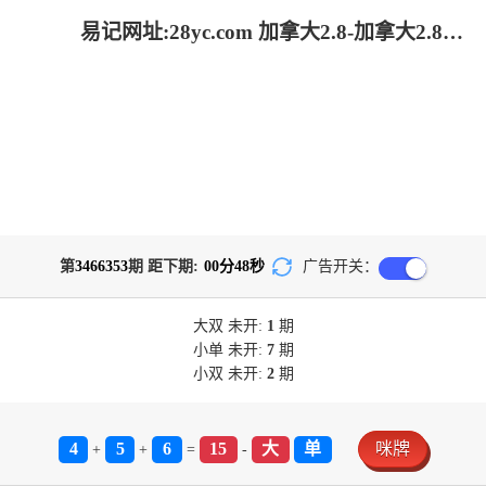
易记网址:28yc.com 加拿大2.8-加拿大2.8预测|神测在线预测pc|pc28加拿大官网在线预测_专注研究加拿大预测!
第
3466353
期 距下期:
00
分
47
秒
广告开关：
大双
未开:
1
期
小单
未开:
7
期
小双
未开:
2
期
4
5
6
15
大
单
咪牌
+
+
=
-