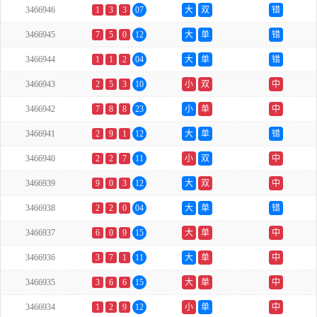
3466946
1
3
3
07
大
双
错
3466945
7
5
0
12
大
单
错
3466944
1
1
2
04
大
单
错
3466943
2
5
3
10
小
双
中
3466942
7
8
8
23
小
单
中
3466941
2
9
1
12
大
单
错
3466940
2
2
7
11
小
双
中
3466939
9
0
3
12
大
双
中
3466938
2
2
0
04
大
单
错
3466937
6
0
9
15
大
单
中
3466936
3
7
1
11
大
单
中
3466935
3
6
6
15
大
单
中
3466934
1
2
9
12
小
单
中