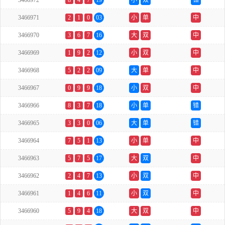
3466972
8
4
7
19
小
双
错
3466971
2
1
0
03
小
单
中
3466970
3
6
7
16
大
双
中
3466969
1
9
2
12
小
双
中
3466968
5
2
2
09
大
单
中
3466967
0
9
9
18
小
双
中
3466966
8
3
7
18
小
单
错
3466965
3
3
0
06
大
单
错
3466964
7
5
1
13
小
单
中
3466963
5
7
5
17
大
双
中
3466962
2
4
7
13
小
双
中
3466961
1
4
6
11
小
双
中
3466960
5
9
4
18
大
双
中