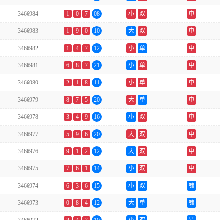
3466984
1
0
7
08
小
双
中
3466983
1
9
0
10
大
双
中
3466982
1
4
7
12
小
单
中
3466981
6
8
7
21
小
单
中
3466980
2
1
8
11
小
单
中
3466979
8
7
5
20
大
单
中
3466978
3
4
9
16
小
双
中
3466977
5
9
6
20
大
双
中
3466976
9
1
2
12
大
双
中
3466975
7
6
1
14
小
双
中
3466974
6
3
6
15
小
双
错
3466973
0
8
4
12
大
单
错