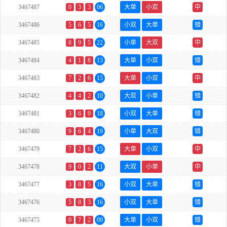
3467487
0
3
3
06
大单
小双
中
3467486
5
6
5
16
小双
大单
错
3467485
8
9
5
22
小单
大双
中
3467484
4
1
8
13
大单
小双
错
3467483
7
2
6
15
大单
小双
中
3467482
4
4
2
10
大双
小单
错
3467481
3
6
9
18
小双
大单
错
3467480
9
6
4
19
小单
大双
错
3467479
7
2
6
15
大单
小双
中
3467478
9
0
2
11
大双
小单
中
3467477
3
8
5
16
小双
大单
错
3467476
5
8
3
16
小双
大单
错
3467475
0
7
2
09
大单
小双
错