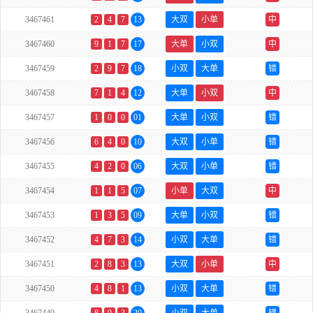
3467461
2
4
7
13
大双
小单
中
3467460
9
1
7
17
大单
小双
中
3467459
2
9
7
18
小双
大单
错
3467458
7
1
4
12
大单
小双
中
3467457
1
0
0
01
大单
小双
错
3467456
6
4
0
10
大双
小单
错
3467455
4
2
0
06
大双
小单
错
3467454
1
1
5
07
小单
大双
中
3467453
1
3
5
09
大单
小双
错
3467452
4
7
3
14
小双
大单
错
3467451
2
8
3
13
大双
小单
中
3467450
4
8
1
13
小双
大单
错