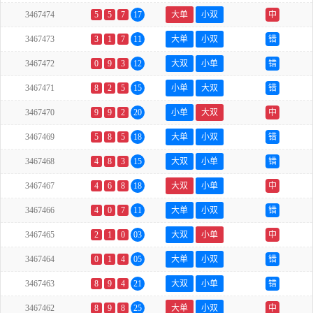
3467474
5
5
7
17
大单
小双
中
3467473
3
1
7
11
大单
小双
错
3467472
0
9
3
12
大双
小单
错
3467471
8
2
5
15
小单
大双
错
3467470
9
9
2
20
小单
大双
中
3467469
5
8
5
18
大单
小双
错
3467468
4
8
3
15
大双
小单
错
3467467
4
6
8
18
大双
小单
中
3467466
4
0
7
11
大单
小双
错
3467465
2
1
0
03
大双
小单
中
3467464
0
1
4
05
大单
小双
错
3467463
8
9
4
21
大双
小单
错
3467462
8
9
8
25
大单
小双
中