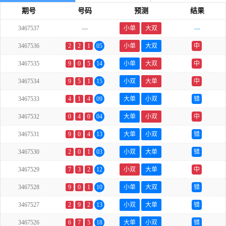
期号
号码
预测
结果
3467537
---
小单
大双
---
3467536
2
2
1
05
小单
大双
中
3467535
9
0
5
14
小单
大双
中
3467534
9
5
1
15
小双
大单
中
3467533
4
1
4
09
大单
小双
错
3467532
0
4
0
04
大单
小双
中
3467531
9
0
4
13
大单
小双
错
3467530
2
0
1
03
小双
大单
错
3467529
7
3
2
12
小双
大单
中
3467528
9
0
1
10
小单
大双
错
3467527
2
9
2
13
小双
大单
错
3467526
6
7
5
18
大单
小双
错