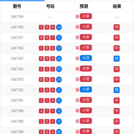
期号
号码
预测
结果
小单
3467399
---
殺
---
小双
3467398
5
0
9
14
殺
中
大单
3467397
0
4
7
11
殺
中
小单
3467396
1
8
8
17
殺
中
大双
3467395
6
9
9
24
殺
错
大单
3467394
2
1
2
05
殺
中
小双
3467393
6
8
0
14
殺
中
小单
3467392
5
6
0
11
殺
错
大双
3467391
1
1
9
11
殺
中
小单
3467390
4
7
1
12
殺
中
小单
3467389
2
9
4
15
殺
中
大单
3467388
2
0
4
06
殺
中