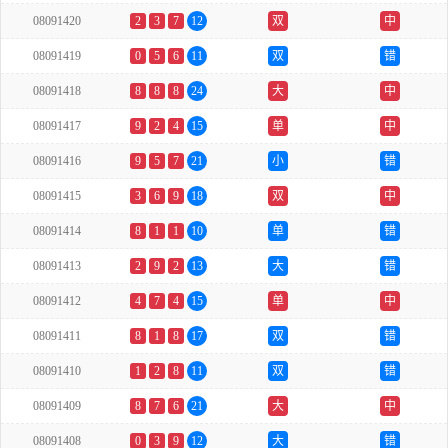
08091420
2
3
7
12
双
中
08091419
0
5
6
11
双
错
08091418
8
8
8
24
大
中
08091417
9
2
4
15
单
中
08091416
9
5
7
21
小
错
08091415
3
6
9
18
双
中
08091414
8
1
1
10
单
错
08091413
2
9
2
13
大
错
08091412
4
7
4
15
单
中
08091411
8
1
8
17
双
错
08091410
1
2
8
11
双
错
08091409
8
7
6
21
大
中
08091408
0
3
9
12
大
错