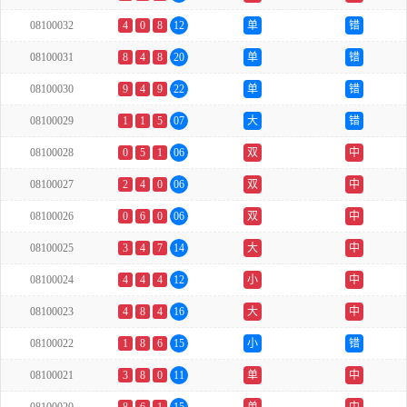
08100032
4
0
8
12
单
错
08100031
8
4
8
20
单
错
08100030
9
4
9
22
单
错
08100029
1
1
5
07
大
错
08100028
0
5
1
06
双
中
08100027
2
4
0
06
双
中
08100026
0
6
0
06
双
中
08100025
3
4
7
14
大
中
08100024
4
4
4
12
小
中
08100023
4
8
4
16
大
中
08100022
1
8
6
15
小
错
08100021
3
8
0
11
单
中