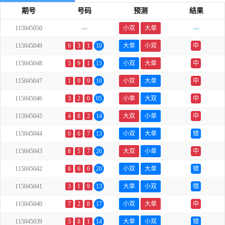
期号
号码
预测
结果
115045050
---
小双
大单
---
115045049
6
3
1
10
大单
小双
中
115045048
5
9
1
15
小双
大单
中
115045047
1
0
9
10
小双
大单
中
115045046
3
2
0
05
小单
大双
中
115045045
4
8
2
14
大双
小单
中
115045044
0
6
7
13
小双
大单
错
115045043
8
5
7
20
大双
小单
中
115045042
8
6
6
20
小双
大单
错
115045041
3
1
9
13
大单
小双
错
115045040
7
2
8
17
小双
大单
中
115045039
5
8
1
14
大单
小双
错