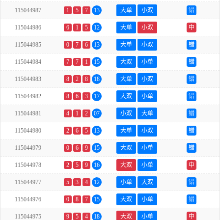
115044987
1
5
7
13
大单
小双
错
115044986
6
1
5
12
大单
小双
中
115044985
0
7
6
13
大单
小双
错
115044984
7
7
1
15
大双
小单
错
115044983
8
2
8
18
大单
小双
错
115044982
8
6
3
17
大双
小单
错
115044981
4
1
2
07
小双
大单
错
115044980
2
6
5
13
大单
小双
错
115044979
0
6
9
15
大双
小单
错
115044978
2
5
9
16
大双
小单
中
115044977
5
3
4
12
小单
大双
错
115044976
0
8
7
15
大双
小单
错
115044975
9
5
4
18
大双
小单
中