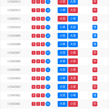
115045013
0
3
9
12
小双
大单
中
115045012
7
6
5
18
小单
大双
中
115045011
5
0
9
14
大双
小单
中
115045010
8
7
0
15
小单
大双
错
115045009
4
7
9
20
小双
大单
错
115045008
0
9
6
15
小单
大双
错
115045007
1
2
0
03
大双
小单
中
115045006
2
4
4
10
大单
小双
中
115045005
6
5
0
11
大双
小单
中
115045004
6
0
8
14
小单
大双
中
115045003
0
4
3
07
大双
小单
中
115045002
9
7
5
21
大双
小单
错
115045001
3
2
1
06
大单
小双
中