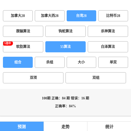
加拿大28
加拿大西28
台湾28
比特币28
猰貐算法
钩蛇算法
杀神算法
软肋算法
55算法
白泽算法
组合
杀组
大小
单双
双项
双组
100期 正确：84 期 错误：16 期
正确率：84%
预测
走势
统计