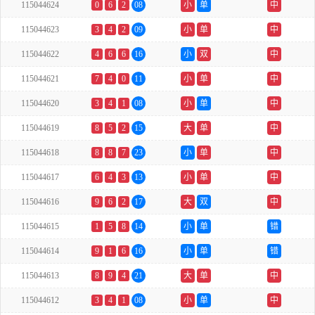
115044624
0
6
2
08
小
单
中
115044623
3
4
2
09
小
单
中
115044622
4
6
6
16
小
双
中
115044621
7
4
0
11
小
单
中
115044620
3
4
1
08
小
单
中
115044619
8
5
2
15
大
单
中
115044618
8
8
7
23
小
单
中
115044617
6
4
3
13
小
单
中
115044616
9
6
2
17
大
双
中
115044615
1
5
8
14
小
单
错
115044614
9
1
6
16
小
单
错
115044613
8
9
4
21
大
单
中
115044612
3
4
1
08
小
单
中