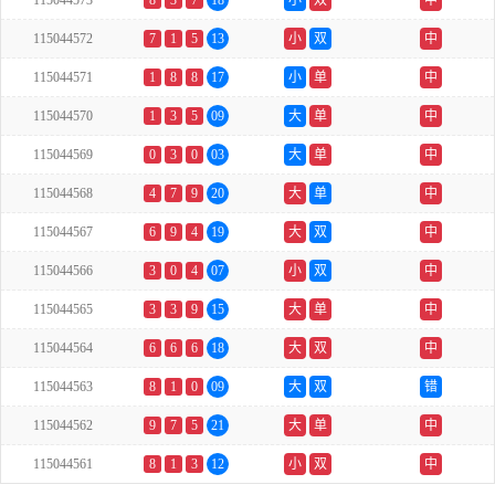
115044573
8
3
7
18
小
双
中
115044572
7
1
5
13
小
双
中
115044571
1
8
8
17
小
单
中
115044570
1
3
5
09
大
单
中
115044569
0
3
0
03
大
单
中
115044568
4
7
9
20
大
单
中
115044567
6
9
4
19
大
双
中
115044566
3
0
4
07
小
双
中
115044565
3
3
9
15
大
单
中
115044564
6
6
6
18
大
双
中
115044563
8
1
0
09
大
双
错
115044562
9
7
5
21
大
单
中
115044561
8
1
3
12
小
双
中