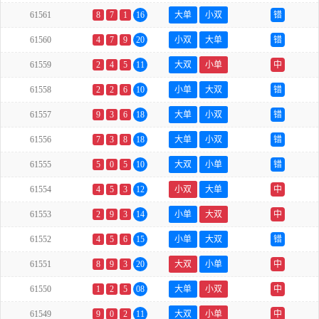
61561
8
7
1
16
大单
小双
错
61560
4
7
9
20
小双
大单
错
61559
2
4
5
11
大双
小单
中
61558
2
2
6
10
小单
大双
错
61557
9
3
6
18
大单
小双
错
61556
7
3
8
18
大单
小双
错
61555
5
0
5
10
大双
小单
错
61554
4
5
3
12
小双
大单
中
61553
2
9
3
14
小单
大双
中
61552
4
5
6
15
小单
大双
错
61551
8
9
3
20
大双
小单
中
61550
1
2
5
08
大单
小双
中
61549
9
0
2
11
大双
小单
中