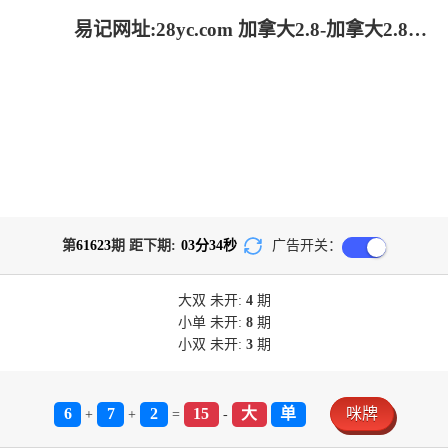
易记网址:28yc.com 加拿大2.8-加拿大2.8预测|神测在线预测pc|pc28加拿大官网在线预测_专注研究加拿大预测!
第
61623
期 距下期:
03
分
34
秒
广告开关：
大双
未开:
4
期
小单
未开:
8
期
小双
未开:
3
期
6
7
2
15
大
单
咪牌
+
+
=
-