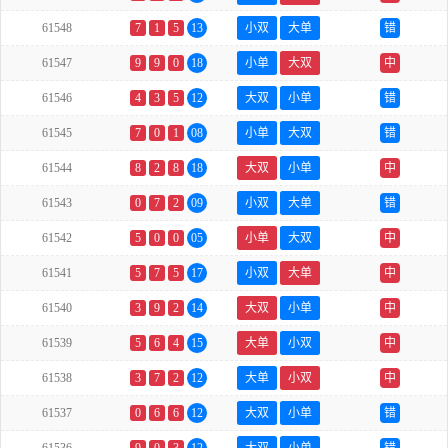
61548
7
1
5
13
小双
大单
错
61547
9
9
0
18
小单
大双
中
61546
4
3
5
12
大双
小单
错
61545
7
0
1
08
小单
大双
错
61544
8
2
8
18
大双
小单
中
61543
0
7
2
09
小双
大单
错
61542
5
0
0
05
小单
大双
中
61541
5
7
5
17
小双
大单
中
61540
3
9
2
14
大双
小单
中
61539
5
6
4
15
大单
小双
中
61538
3
7
2
12
大单
小双
中
61537
0
6
6
12
大双
小单
错