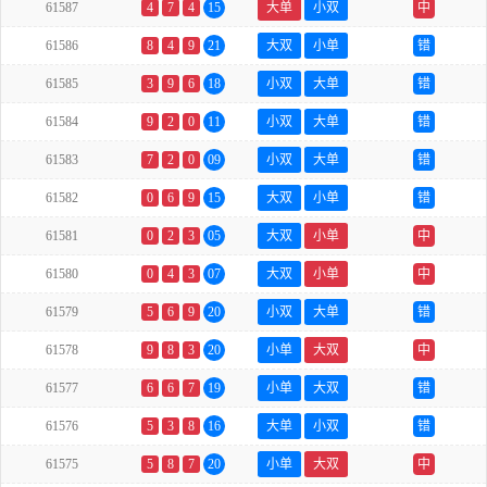
61587
4
7
4
15
大单
小双
中
61586
8
4
9
21
大双
小单
错
61585
3
9
6
18
小双
大单
错
61584
9
2
0
11
小双
大单
错
61583
7
2
0
09
小双
大单
错
61582
0
6
9
15
大双
小单
错
61581
0
2
3
05
大双
小单
中
61580
0
4
3
07
大双
小单
中
61579
5
6
9
20
小双
大单
错
61578
9
8
3
20
小单
大双
中
61577
6
6
7
19
小单
大双
错
61576
5
3
8
16
大单
小双
错
61575
5
8
7
20
小单
大双
中