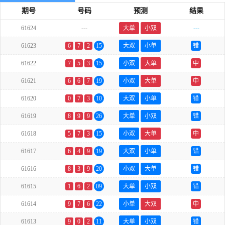
期号
号码
预测
结果
61624
---
大单
小双
---
61623
6
7
2
15
大双
小单
错
61622
7
5
3
15
小双
大单
中
61621
6
6
7
19
小双
大单
中
61620
0
7
3
10
大双
小单
错
61619
8
9
9
26
大单
小双
错
61618
5
7
3
15
小双
大单
中
61617
6
4
9
19
大双
小单
错
61616
8
3
9
20
小双
大单
错
61615
1
6
2
09
大单
小双
错
61614
9
7
6
22
小单
大双
中
61613
9
0
2
11
大单
小双
错