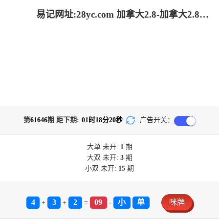
易记网址:28yc.com 加拿大2.8-加拿大2.8预测|神测在线预测pc|pc28加拿大官网在线预测_专注研究加拿大预测!
第
61646
期 距下期:
01
时
18
分
19
秒
广告开关：
大单
未开:
1
期
大双
未开:
3
期
小双
未开:
15
期
4
3
2
09
小
单
咪牌
+
+
=
-