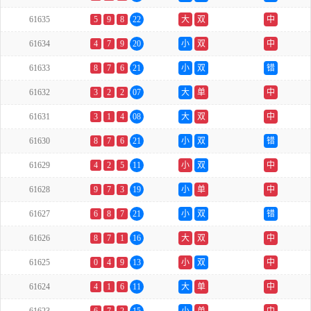
61635
5
9
8
22
大
双
中
61634
4
7
9
20
小
双
中
61633
8
7
6
21
小
双
错
61632
3
2
2
07
大
单
中
61631
3
1
4
08
大
双
中
61630
8
7
6
21
小
双
错
61629
4
2
5
11
小
双
中
61628
9
7
3
19
小
单
中
61627
6
8
7
21
小
双
错
61626
8
7
1
16
大
双
中
61625
0
4
9
13
小
双
中
61624
4
1
6
11
大
单
中