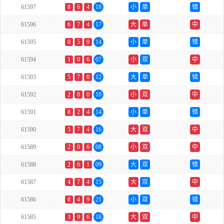
61597
8
6
4
18
小
单
错
61596
6
7
4
17
大
单
中
61595
0
5
9
14
小
单
错
61594
1
0
6
07
小
双
中
61593
5
7
0
12
大
单
错
61592
2
8
0
10
小
双
中
61591
8
2
4
14
小
单
错
61590
5
7
4
16
大
双
中
61589
2
0
6
08
小
双
中
61588
2
6
1
09
大
双
错
61587
4
7
4
15
大
双
中
61586
8
4
9
21
小
双
错
61585
3
9
6
18
大
双
中