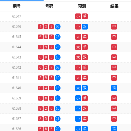
期号
号码
预测
结果
61647
---
小
单
---
61646
4
3
2
09
小
双
中
61645
6
8
9
23
大
单
中
61644
7
9
7
23
大
单
中
61643
6
9
3
18
大
双
中
61642
0
2
7
09
小
单
中
61641
5
9
5
19
大
单
中
61640
0
4
9
13
大
双
错
61639
0
8
7
15
小
单
中
61638
8
2
6
16
小
双
中
61637
8
5
8
21
小
单
中
61636
6
8
6
20
小
单
错