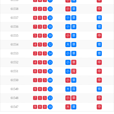
61559
2
4
5
11
小
双
中
61558
2
2
6
10
小
单
中
61557
9
3
6
18
小
单
错
61556
7
3
8
18
小
单
错
61555
5
0
5
10
小
单
中
61554
4
5
3
12
大
单
错
61553
2
9
3
14
小
单
错
61552
4
5
6
15
小
单
中
61551
8
9
3
20
小
双
中
61550
1
2
5
08
小
单
中
61549
9
0
2
11
大
双
错
61548
7
1
5
13
小
单
中
61547
9
9
0
18
大
单
中