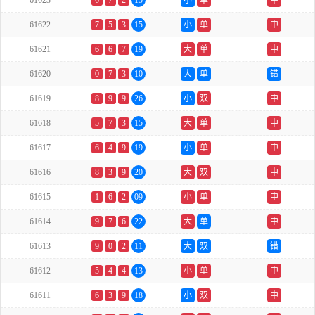
61623
6
7
2
15
小
单
中
61622
7
5
3
15
小
单
中
61621
6
6
7
19
大
单
中
61620
0
7
3
10
大
单
错
61619
8
9
9
26
小
双
中
61618
5
7
3
15
大
单
中
61617
6
4
9
19
小
单
中
61616
8
3
9
20
大
双
中
61615
1
6
2
09
小
单
中
61614
9
7
6
22
大
单
中
61613
9
0
2
11
大
双
错
61612
5
4
4
13
小
单
中
61611
6
3
9
18
小
双
中