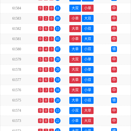
61584
9
2
0
11
大双
小单
中
61583
7
2
0
09
小单
大双
中
61582
0
6
9
15
大单
小双
中
61581
0
2
3
05
小单
大双
中
61580
0
4
3
07
大单
小双
错
61579
5
6
9
20
大双
小单
中
61578
9
8
3
20
大双
小单
中
61577
6
6
7
19
大单
小双
中
61576
5
3
8
16
大双
小单
中
61575
5
8
7
20
大单
小双
错
61574
9
0
6
15
小双
大单
中
61573
9
8
5
22
小单
大双
中