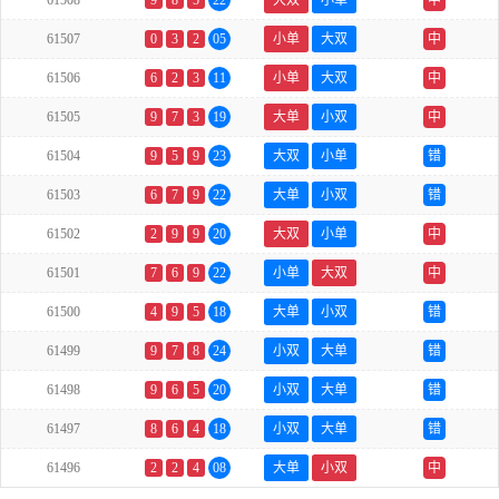
61508
9
8
5
22
大双
小单
中
61507
0
3
2
05
小单
大双
中
61506
6
2
3
11
小单
大双
中
61505
9
7
3
19
大单
小双
中
61504
9
5
9
23
大双
小单
错
61503
6
7
9
22
大单
小双
错
61502
2
9
9
20
大双
小单
中
61501
7
6
9
22
小单
大双
中
61500
4
9
5
18
大单
小双
错
61499
9
7
8
24
小双
大单
错
61498
9
6
5
20
小双
大单
错
61497
8
6
4
18
小双
大单
错
61496
2
2
4
08
大单
小双
中