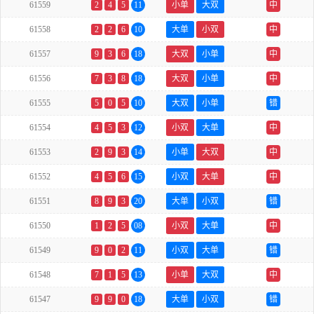
61559
2
4
5
11
小单
大双
中
61558
2
2
6
10
大单
小双
中
61557
9
3
6
18
大双
小单
中
61556
7
3
8
18
大双
小单
中
61555
5
0
5
10
大双
小单
错
61554
4
5
3
12
小双
大单
中
61553
2
9
3
14
小单
大双
中
61552
4
5
6
15
小双
大单
中
61551
8
9
3
20
大单
小双
错
61550
1
2
5
08
小双
大单
中
61549
9
0
2
11
小双
大单
错
61548
7
1
5
13
小单
大双
中
61547
9
9
0
18
大单
小双
错