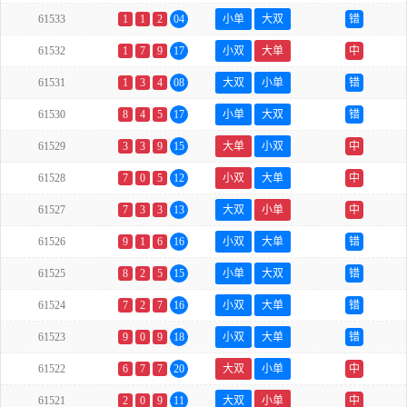
61533
1
1
2
04
小单
大双
错
61532
1
7
9
17
小双
大单
中
61531
1
3
4
08
大双
小单
错
61530
8
4
5
17
小单
大双
错
61529
3
3
9
15
大单
小双
中
61528
7
0
5
12
小双
大单
中
61527
7
3
3
13
大双
小单
中
61526
9
1
6
16
小双
大单
错
61525
8
2
5
15
小单
大双
错
61524
7
2
7
16
小双
大单
错
61523
9
0
9
18
小双
大单
错
61522
6
7
7
20
大双
小单
中
61521
2
0
9
11
大双
小单
中