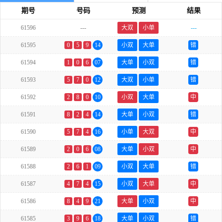
期号
号码
预测
结果
61596
---
大双
小单
---
61595
0
5
9
14
小双
大单
错
61594
1
0
6
07
大单
小双
错
61593
5
7
0
12
大双
小单
错
61592
2
8
0
10
小双
大单
中
61591
8
2
4
14
大单
小双
错
61590
5
7
4
16
小单
大双
中
61589
2
0
6
08
大单
小双
中
61588
2
6
1
09
小双
大单
错
61587
4
7
4
15
小双
大单
中
61586
8
4
9
21
大单
小双
中
61585
3
9
6
18
大单
小双
错