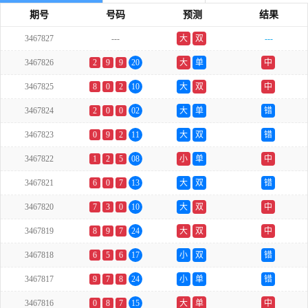
期号
号码
预测
结果
3467827
---
大
双
---
3467826
2
9
9
20
大
单
中
3467825
8
0
2
10
大
双
中
3467824
2
0
0
02
大
单
错
3467823
0
9
2
11
大
双
错
3467822
1
2
5
08
小
单
中
3467821
6
0
7
13
大
双
错
3467820
7
3
0
10
大
双
中
3467819
8
9
7
24
大
双
中
3467818
6
5
6
17
小
双
错
3467817
9
7
8
24
小
单
错
3467816
0
8
7
15
大
单
中