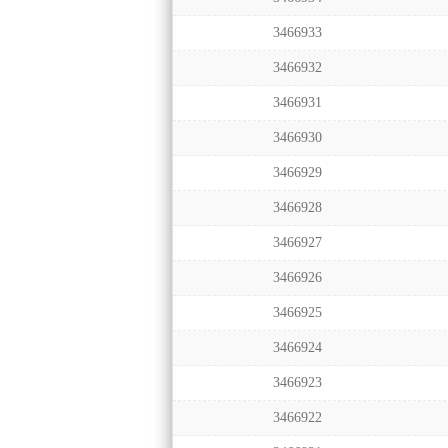
3466933
3466932
3466931
3466930
3466929
3466928
3466927
3466926
3466925
3466924
3466923
3466922