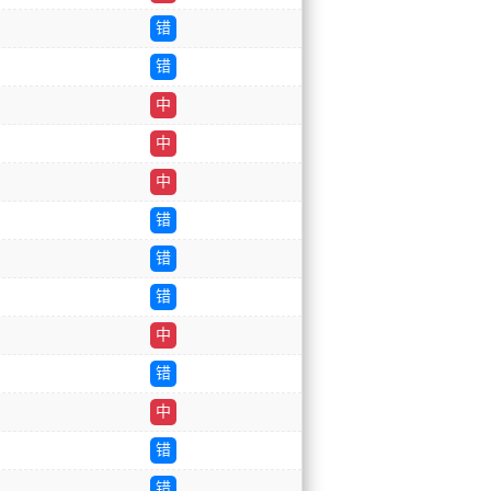
错
错
中
中
中
错
错
错
中
错
中
错
错