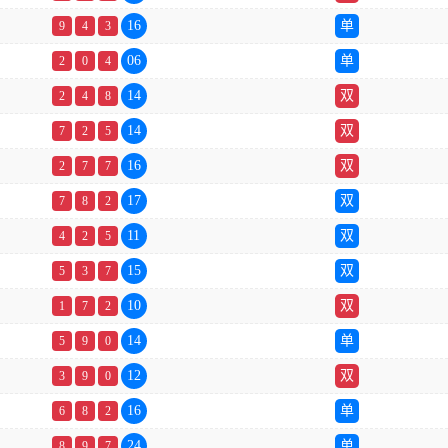
16
单
9
4
3
06
单
2
0
4
14
双
2
4
8
14
双
7
2
5
16
双
2
7
7
17
双
7
8
2
11
双
4
2
5
15
双
5
3
7
10
双
1
7
2
14
单
5
9
0
12
双
3
9
0
16
单
6
8
2
24
单
8
9
7