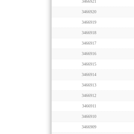
3466921
3466920
3466919
3466918
3466917
3466916
3466915
3466914
3466913
3466912
3466911
3466910
3466909