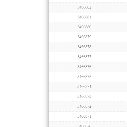
3466882
3466881
3466880
3466879
3466878
3466877
3466876
3466875
3466874
3466873
3466872
3466871
3466870