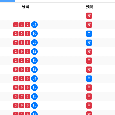
号码
预测
---
双
04
双
1
1
2
10
单
2
5
3
23
双
7
8
8
12
双
2
9
1
11
单
2
2
7
12
双
9
0
3
04
单
2
2
0
15
单
6
0
9
11
单
3
7
1
15
单
3
6
6
12
双
1
2
9