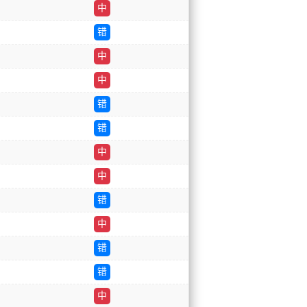
中
错
中
中
错
错
中
中
错
中
错
错
中