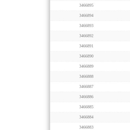
3466895
3466894
3466893
3466892
3466891
3466890
3466889
3466888
3466887
3466886
3466885
3466884
3466883