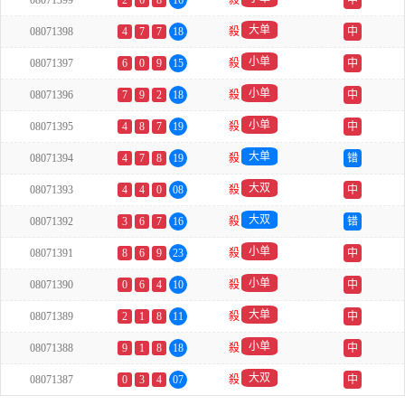
08071399
2
6
8
16
殺
中
大单
08071398
4
7
7
18
殺
中
小单
08071397
6
0
9
15
殺
中
小单
08071396
7
9
2
18
殺
中
小单
08071395
4
8
7
19
殺
中
大单
08071394
4
7
8
19
殺
错
大双
08071393
4
4
0
08
殺
中
大双
08071392
3
6
7
16
殺
错
小单
08071391
8
6
9
23
殺
中
小单
08071390
0
6
4
10
殺
中
大单
08071389
2
1
8
11
殺
中
小单
08071388
9
1
8
18
殺
中
大双
08071387
0
3
4
07
殺
中