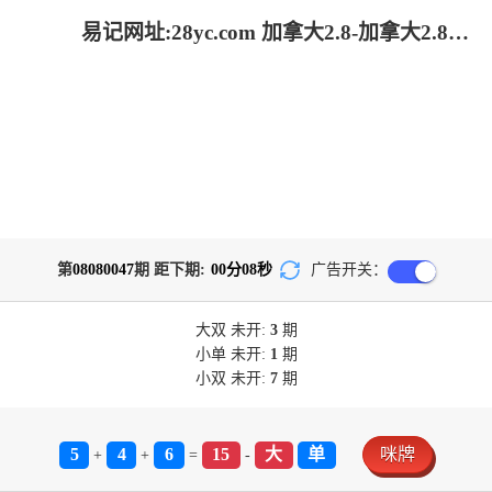
易记网址:28yc.com 加拿大2.8-加拿大2.8预测|神测在线预测pc|pc28加拿大官网在线预测_专注研究加拿大预测!
第
08080047
期 距下期:
00
分
08
秒
广告开关：
大双
未开:
3
期
小单
未开:
1
期
小双
未开:
7
期
5
4
6
15
大
单
咪牌
+
+
=
-