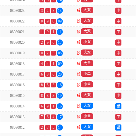
08080024
9
3
2
14
殺
中
大双
08080023
3
2
8
13
殺
中
大双
08080022
0
9
0
09
殺
中
大双
08080021
1
9
1
11
殺
中
小双
08080020
2
9
6
17
殺
中
大双
08080019
0
2
3
05
殺
中
大单
08080018
4
4
1
09
殺
中
小单
08080017
6
8
6
20
殺
中
小单
08080016
8
5
3
16
殺
中
大双
08080015
8
8
3
19
殺
中
大双
08080014
6
9
1
16
殺
错
小单
08080013
7
6
4
17
殺
中
大双
08080012
2
7
5
14
殺
错