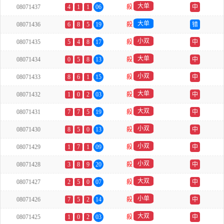
大单
08071437
4
1
1
06
殺
中
大单
08071436
6
8
5
19
殺
错
小双
08071435
5
4
8
17
殺
中
大单
08071434
0
5
8
13
殺
中
小双
08071433
8
6
1
15
殺
中
大单
08071432
1
0
2
03
殺
中
大双
08071431
7
7
5
19
殺
中
小双
08071430
8
5
0
13
殺
中
小双
08071429
1
7
1
09
殺
中
小双
08071428
3
8
9
20
殺
中
大双
08071427
2
5
0
07
殺
中
小单
08071426
7
5
2
14
殺
中
大双
08071425
1
0
2
03
殺
中